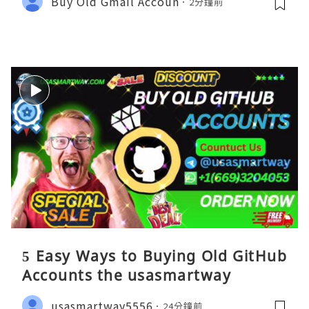
Buy Old Gmail Accoun
2分鐘前
5 Easy Ways to Buying Old GitHub
Accounts the usasmartway
usasmartway5556
24分鐘前