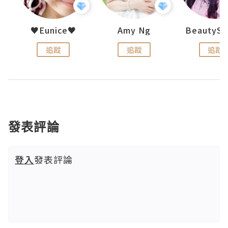
h 夏沫
♥Eunice♥
Amy Ng
追蹤
追蹤
追蹤
發表評論
登入
發表評論