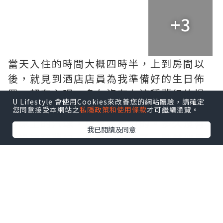
+3
當天入住的時間大概四時半，上到房間以
後，就見到酒店店員為我準備好的生日佈
置，超有心呢。多久沒有在這種夢幻的場
U Lifestyle 會使用Cookies來改善您的網站體驗，請確定
景，看著180度大海景，看著窗上佈置，還
您同意接受本網站之
私隱政策和使用條款
才可繼續瀏覽。
有床上的汽球，感覺很夢幻的。多久沒有
我已閱讀及同意
試過這種夢幻、興奮的感覺了。雖然他早
在離開家前已經發現我為他製造的驚喜，
但當他見到實地的時候，都是無比開心
的。忍不住要拍照留念呢，留下美好的回
憶。