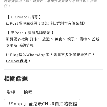
所有博客的立場、真實性、準確性及完整性不負任何法律責
任。
【 U Creator 招募 】
出Post賺現金獎賞 l
登記《社群創作有價企劃》
【 睇Post + 參加品牌活動 】
瀏覽更多社群
打卡
丶
旅遊
丶
美食
丶
親子
丶
寵物
丶
扮靚
攻略
及
活動情報
U Blog開咗WhatsApp啦！發掘更多吃喝玩樂資訊！
Follow 我哋
！
相關話題
影樓
拍照
「Snap!」全港最CHUR自拍體驗館