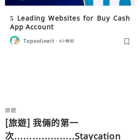
5 Leading Websites for Buy Cash
App Account
Toponlineit
4小時前
旅遊
[旅遊] 我倆的第一
次………………..Staycation