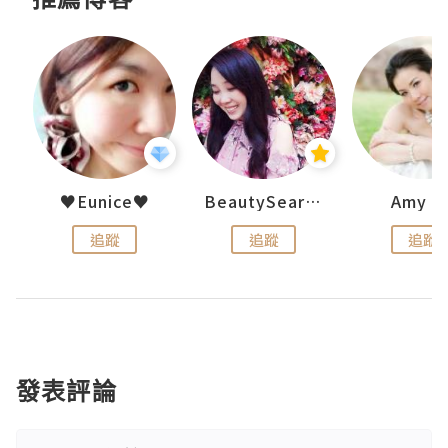
h 夏沫
♥Eunice♥
BeautySearch
Amy N
追蹤
追蹤
追蹤
發表評論