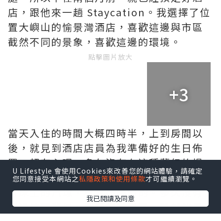
店，跟他來一趟 Staycation。我選擇了位
置大嶼山的愉景灣酒店，喜歡這邊與市區
截然不同的景象，喜歡這邊的環境。
點擊圖片放大
+3
當天入住的時間大概四時半，上到房間以
後，就見到酒店店員為我準備好的生日佈
置，超有心呢。多久沒有在這種夢幻的場
U Lifestyle 會使用Cookies來改善您的網站體驗，請確定
景，看著180度大海景，看著窗上佈置，還
您同意接受本網站之
私隱政策和使用條款
才可繼續瀏覽。
有床上的汽球，感覺很夢幻的。多久沒有
我已閱讀及同意
試過這種夢幻、興奮的感覺了。雖然他早