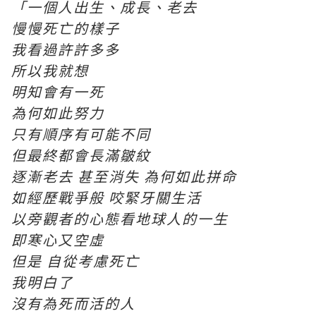
「一個人出生、成長、老去
慢慢死亡的樣子
我看過許許多多
所以我就想
明知會有一死
為何如此努力
只有順序有可能不同
但最終都會長滿皺紋
逐漸老去 甚至消失 為何如此拼命
如經歷戰爭般 咬緊牙關生活
以旁觀者的心態看地球人的一生
即寒心又空虛
但是 自從考慮死亡
我明白了
沒有為死而活的人