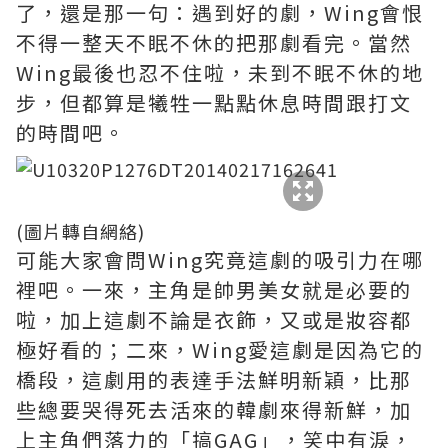
了，還是那一句：遇到好的劇，Wing會恨
不得一整天不眠不休的把那劇看完。當然
Wing最後也忍不住啦，未到不眠不休的地
步，但都算是犧牲一點點休息時間跟打文
的時間吧。
(圖片轉自網絡)
可能大家會問Wing究竟這劇的吸引力在哪
裡吧。一來，主角是帥男美女就是必要的
啦，加上這劇不論是衣飾，又或是妝容都
極好看的；二來，Wing愛這劇是因為它的
橋段，這劇用的表達手法鮮明新穎，比那
些總要哭得死去活來的韓劇來得新鮮，加
上主角們落力的「搞GAG」，笑中有淚，