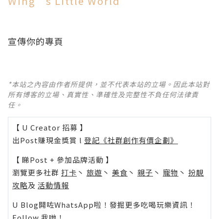
Wing’s Little World
宣傳你的專頁
*本站之內容由作者所提供，並不代表本站的立場。因此本站對
所有博客的立場、真實性、準確性及完整性不負任何法律責
任。
【 U Creator 招募 】
出Post賺現金獎賞 l
登記《社群創作有價企劃》
【 睇Post + 參加品牌活動 】
瀏覽更多社群
打卡
丶
旅遊
丶
美食
丶
親子
丶
寵物
丶
扮靚
攻略
及
活動情報
U Blog開咗WhatsApp啦！發掘更多吃喝玩樂資訊！
Follow 我哋
！