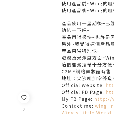
使用產品前~Wing的
使用產品後~Wing的咀
產品使用一星期後~已
總結一下吧~
產品用得很快~也許是因
另外~我覺得這個產品
產品用得特別快~
滋潤及光澤度方面~Wi
這個唇膏攜帶十分方便
C2ME網絡藥妝館有售
地址：尖沙咀加拿芬道41
Official Website:
ht
Official FB Page:
ht
My FB Page:
http:/
Contact me:
wing_n
0
Wing's Little World