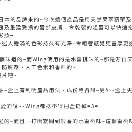
牌是日本的品牌來的~今次這個產品是用天然果萃精華
緩及重建受損的唇部皮膚，令乾裂的咀唇可以快速愈
彩妝~
~迷人飽滿的色彩持久有光澤~令咀唇感覺更豐厚更
個味道的~而Wing使用的是水蜜桃味的~那是源自
、防腐劑、人工色素和香料的~
照片吧~
品~盒上有列明產品用法、成份等資訊~另外~盒上
愛的說~~Wing都捨不得把盒扔掉=3=
愛的~而且一打開就聞到很香的水蜜桃味~這個蜜桃