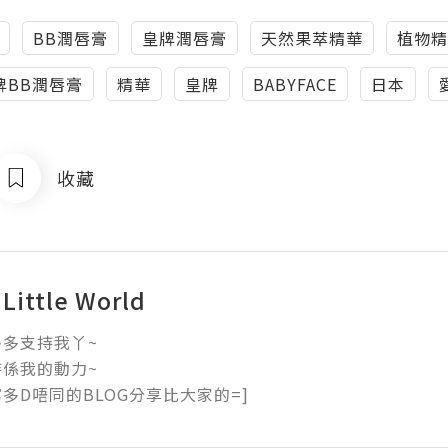
BB潤唇膏
皇牌潤唇膏
天然果萃精華
植物精
牌BB潤唇膏
精華
皇牌
BABYFACE
日本
收藏
 Little World
多支持我丫~

係我的動力~

多D唔同的BLOG分享比大家的=]