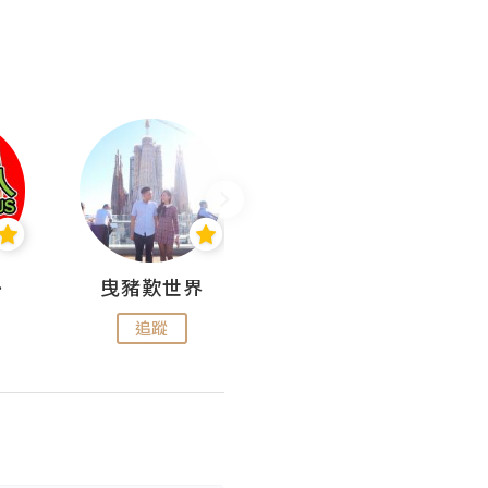
nius
曳豬歎世界
Koalascities (^O^)! @ UTravel
追蹤
追蹤