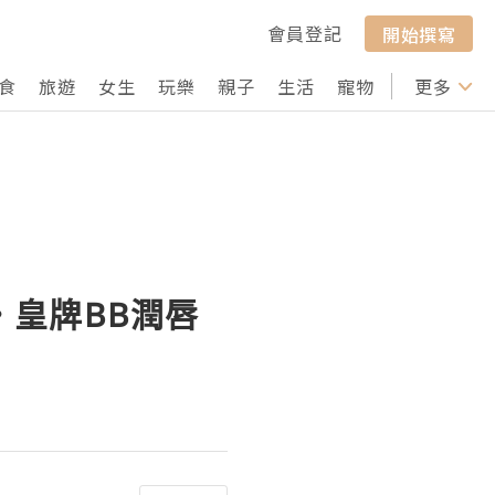
會員登記
開始撰寫
食
旅遊
女生
玩樂
親子
生活
寵物
行山
更多
打卡
‧皇牌BB潤唇