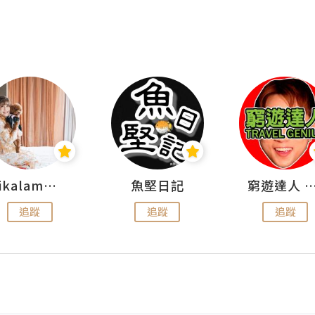
rikalammm
魚堅日記
窮遊達人 Mr.TravelGe
追蹤
追蹤
追蹤