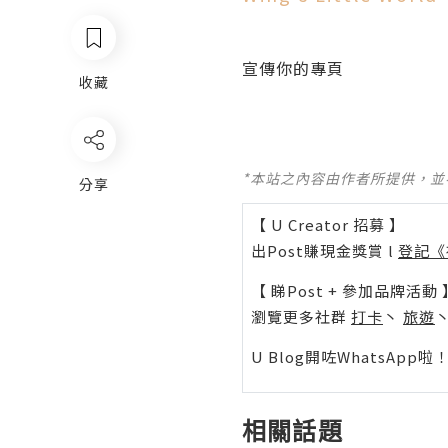
宣傳你的專頁
收藏
*本站之內容由作者所提供，
分享
【 U Creator 招募 】
出Post賺現金獎賞 l
登記《
【 睇Post + 參加品牌活動 
瀏覽更多社群
打卡
丶
旅遊
U Blog開咗WhatsAp
相關話題