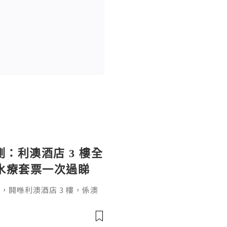
實測：利澳酒店 3 樓全
＋水療套票一次過睇
Rio，開喺利澳酒店 3 樓，係澳
嘅高端會所——私密包廂唱歌、
按摩，暢飲版仲要酒水任飲。