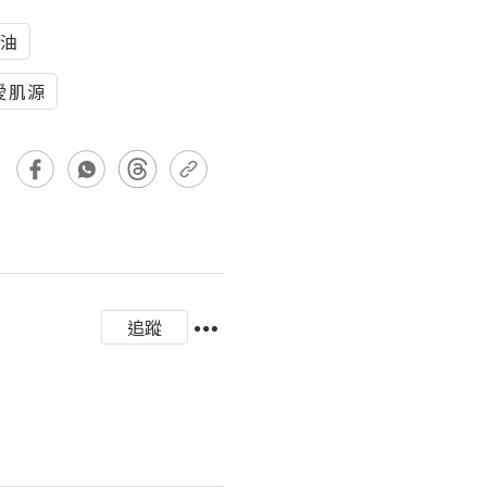
油
愛肌源
追蹤