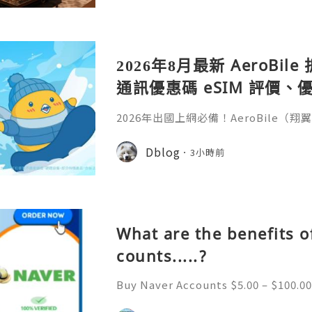
2026年8月最新 AeroBi
通訊優惠碼 eSIM 評價、優
教學完整整理
2026年出國上網必備！AeroBile
入【ASIA2607】日韓中港澳上網 9 折
9折，eSIM評價超高穩定不卡頓，蝴蝶
Dblog
3小時前
略全解析。省錢又方便，出國旅行網路不發
ile（翔翼通訊）評價、優缺點與 Z Fli
第一件最怕的事是什麼？不是行李超重
What are the benefits o
counts.....?
Buy Naver Accounts $5.00 – $100.00
h $100.00 Buy Naver Accounts Onli