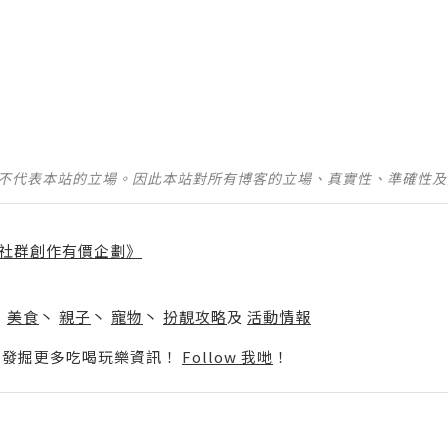
並不代表本站的立場。因此本站對所有博客的立場、真實性、準確性
社群創作有價企劃》
】
丶
美食
丶
親子
丶
寵物
丶
扮靚攻略
及
活動情報
p啦！發掘更多吃喝玩樂資訊！
Follow 我哋
！