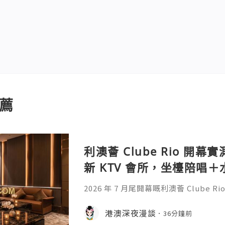
薦
利澳薈 Clube Rio 開幕
新 KTV 會所，坐檯陪唱
2026 年 7 月尾開幕嘅利澳薈 Clube 
門首間「KTV 坐檯為主、水療為輔」
技師陪唱陪飲一個鐘，再嘆一個鐘水療
港澳深夜漫談
36分鐘前
商務應酬、兄弟聚會啱晒。