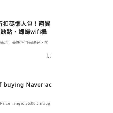
le 折扣碼懶人包！翔翼
缺點、蝴蝶wifi機
（翔翼通訊）最新折扣碼曝光，輸
、輸入【EUA2026】歐洲上網
機買斷WiFi分享器全球通用攻
愁！本文完整整理 AeroB
p／Fold 上網設定教學。出國
、不是航班
f buying Naver ac
Price range: $5.00 throug
ne | Secure & Ready to Us