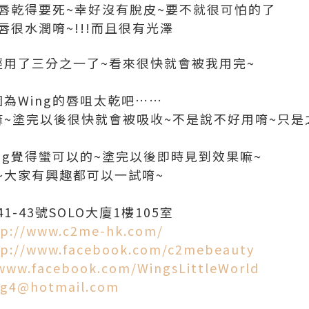
咀唇乾得要死~幸好沒有脫皮~要不就很可怕的了
唇很水潤唷~!!!而且很有光澤
經用了三分之一了~看來很快就會被我用完~
為Wing的唇咀太乾吧……
嘛~塗完以後很快就會被吸收~不是說不好用唷~只是
ng覺得蠻可以的~塗完以後即時見到效果嘛~
~大家有興趣都可以一試唷~
-43號SOLO大廈1樓105室
tp://www.c2me-hk.com/
tp://www.facebook.com/c2mebeauty
/www.facebook.com/WingsLittleWorld
g4@hotmail.com