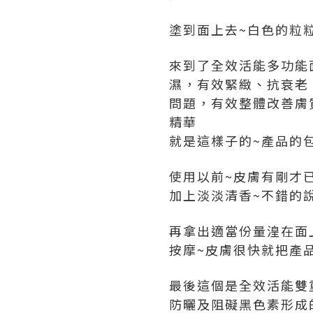
塗到面上去~白色的粒
來到了全效活能多功能
濕，有效緊緻、抗衰老
問題，有效整體改善膚質；
精華
就是這樣子的~產品的
使用以前~皮膚有剛才
加上淡淡清香~不錯的
再拿出適當份量湟在面
按摩~皮膚很快就把產
最後這個是全效活能雙重
防曬及阻礙黑色素形成