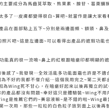
的主要成分為馬齒莧萃取、熊果素、腺苷、葛棗獼
得太多了…皮膚都變得很白~算吧~就當作是讓大家看
把產品在面部點上五下~分別是兩邊面頰、額頭、鼻及
TER的照片吧~這是左邊面~可以看得出產品的遮瑕功
瑕功能真的很一流唷~鼻上的紅根跟暗瘡印都明顯的
用後感了~我發現…全效活能多功能面霜也許是不適合
因為不好的我都不僧介紹…這個我用完之~第二天都
因為Wing死不甘心，在暗瘡好起來以後再獨立的
的產品都沒有問題~幸好這只是體驗裝~Wing不用
ing是推薦它們的~美容液嘛~是不錯的啦~Wing
最初第一次用，那些一粒粒的白色粒子放到面上以後再