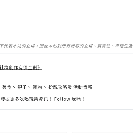
並不代表本站的立場。因此本站對所有博客的立場、真實性、準確性
社群創作有價企劃》
】
丶
美食
丶
親子
丶
寵物
丶
扮靚攻略
及
活動情報
p啦！發掘更多吃喝玩樂資訊！
Follow 我哋
！