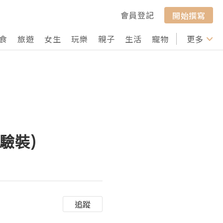
會員登記
開始撰寫
食
旅遊
女生
玩樂
親子
生活
寵物
行山
更多
打卡
體驗裝)
追蹤