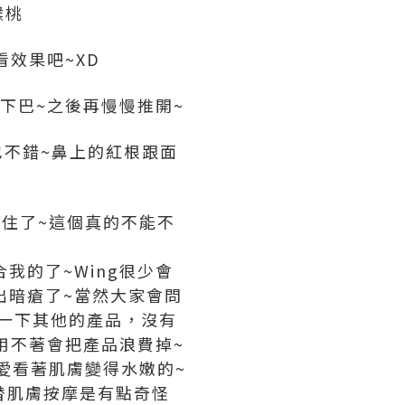
猴桃
看效果吧~XD
下巴~之後再慢慢推開~
能也不錯~鼻上的紅根跟面
遮住了~這個真的不能不
我的了~Wing很少會
出暗瘡了~當然大家會問
試一下其他的產品，沒有
用不著會把產品浪費掉~
最愛看著肌膚變得水嫩的~
替肌膚按摩是有點奇怪