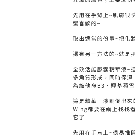
先用在手背上~肌膚很
蠻喜歡的~
取出適當的份量~把化
還有另一方法的~就是
全效活能膠囊精華液~
多角質形成，同時保濕
為維他命B3、羥基積雪
這是精華一液剛倒出來的
Wing都要在網上找
它了
先用在手背上~很易推