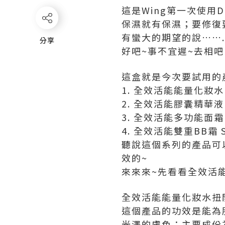
這是Wing第一次使用
保濕就有保濕；要修復要
有蠻大的期望的說…….
分享
分享
好吧~事不宜遲~去相吧
這盒就是今次要試用的
1. 全效活能能量化妝水
2. 全效活能膠囊精華液
3. 全效活能多功能面霜
4. 全效活能雙重BB霜 S
聽說這個系列的產品可
效的~
來來來~先看看全效活
全效活能能量化妝水扭
這個產品的功效是能為
光澤的膚色；主要成份為