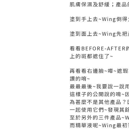
肌膚保濕及舒緩；產品
塗到手上去~Wing倒
塗到面上去~Wing先
看看BEFORE-AF
上的斑都遮住了~
再看看右邊臉~嘩~遮
讚的唷~
最最最後~我要說一說
這樣子的公開說的唷~
為甚麼不是其他產品？
一起使用它們~發現其餘
至於另外的三件產品~W
而精華液呢~Wing