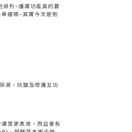
齊地排列~護膚功能真的要
是幸運唷~其實今次是抱
保濕、抗皺及修護五功
令膚質更柔滑，而且會有
及P)、發酵草本複合物