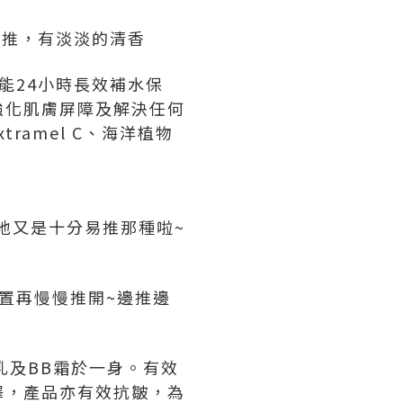
易推，有淡淡的清香
能24小時長效補水保
強化肌膚屏障及解決任何
ramel C、海洋植物
地又是十分易推那種啦~
置再慢慢推開~邊推邊
曬乳及BB霜於一身。有效
澤，產品亦有效抗皺，為