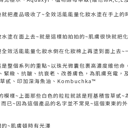
快就把產品吸收了~全效活能能量化妝水塗在手上的
妝水塗在面上去~就是這樣拍拍拍的~肌膚很快就把化
把全效活能能量化妝水倒在化妝棉上再塗到面上去~
這是整個系列的重點~以珠光微囊包裹高濃度維他命
、緊緻、抗皺、抗衰老、改善膚色，為肌膚充電，
草甙、印加深海魚油、Kombuchka™
模樣~上面那些白色的粒粒就該是羥基積雪草甙~為何
找看而已~因為這個產品的名字並不常見~這個東東的
開的~肌膚頓時有光澤