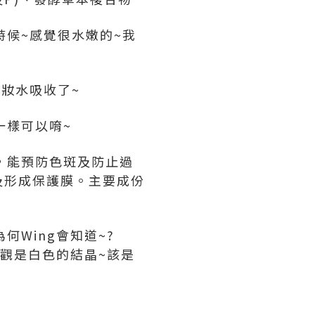
時候~感覺很水嫩的~我
妝水吸收了~
一樣可以唷~
，能預防色斑及防止過
及形成保護膜。主要成份
Wing會知道~?
外觀是白色的結晶~該是