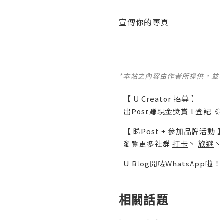
宣傳你的專頁
*本站之內容由作者所提供，
【 U Creator 招募 】
出Post賺現金獎賞 l
登記《
【 睇Post + 參加品牌活動 
瀏覽更多社群
打卡
丶
旅遊
U Blog開咗WhatsAp
相關話題