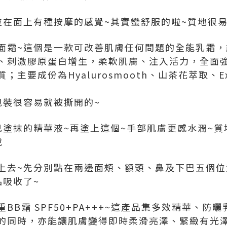
粒在面上有種按摩的感覺~其實蠻舒服的啦~質地很
面霜~這個是一款可改善肌膚任何問題的全能乳霜，
、刺激膠原蛋白增生，柔軟肌膚、注入活力，全面
主要成份為Hyalurosmooth、山茶花萃取、Ext
包裝很容易就被撕開的~
已塗抹的精華液~再塗上這個~手部肌膚更感水潤~質
說
上去~先分別點在兩邊面頰、額頭、鼻及下巴五個位
品吸收了~
BB霜 SPF50+PA+++~這產品集多效精華、防
的同時，亦能讓肌膚變得即時柔滑亮澤、緊緻有光