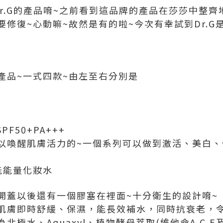
Dr.G的產品唷~之前看到這品牌的產品在莎莎中整
修復~心動嘛~故然是有的啦~今次有幸試到Dr.G
產品~一式四款~由左至右分別是
PF50+PA+++
以喚醒肌膚活力的~一個系列可以做到激活、美白、
能能量化妝水
開蓋以後還有一個膠塞在裡面~十分衛生的設計唷~
肌膚即時舒緩、保濕，能長效補水，同時抗衰老，
北極水、Aquaxyl、植物酵母萃取(維他命A,C,E