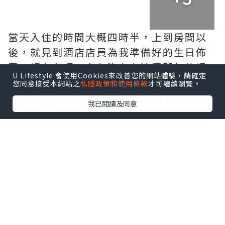
當天入住的時間大概四時半，上到房間以
後，就見到酒店店員為我準備好的生日佈
置，超有心呢。多久沒有在這種夢幻的場
U Lifestyle 會使用Cookies來改善您的網站體驗，請確定
景，看著180度大海景，看著窗上佈置，還
您同意接受本網站之
私隱政策和使用條款
才可繼續瀏覽。
有床上的汽球，感覺很夢幻的。多久沒有
我已閱讀及同意
試過這種夢幻、興奮的感覺了。雖然他早
在離開家前已經發現我為他製造的驚喜，
但當他見到實地的時候，都是無比開心
的。忍不住要拍照留念呢，留下美好的回
憶。
逛逛房間的其他位置，洗手間入面原來有
個浸浴位，可惜沒有帶浸浴的產品，要不