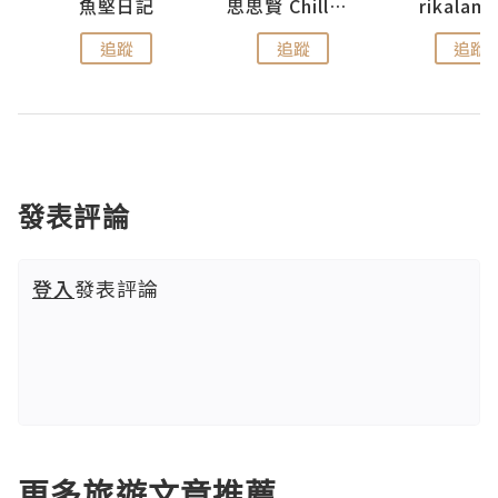
urnal
魚堅日記
思思賢 ChillMyBabe
rikala
追蹤
追蹤
追蹤
發表評論
登入
發表評論
更多旅遊文章推薦