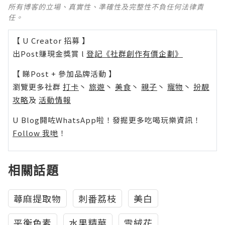
所有博客的立場、真實性、準確性及完整性不負任何法律責
任。
【 U Creator 招募 】
出Post賺現金獎賞 l
登記《社群創作有價企劃》
【 睇Post + 參加品牌活動 】
瀏覽更多社群
打卡
丶
旅遊
丶
美食
丶
親子
丶
寵物
丶
扮靚
攻略
及
活動情報
U Blog開咗WhatsApp啦！發掘更多吃喝玩樂資訊！
Follow 我哋
！
相關話題
蕁麻提取物
刺番荔枝
美白
平衡色素
水果精華
雪絨花