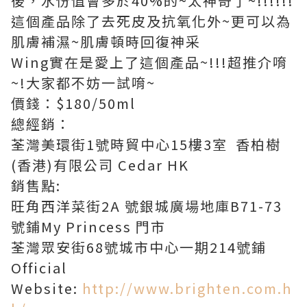
後，水份值會多於40%的~太神奇了~!!!!!!
這個產品除了去死皮及抗氧化外~更可以為
肌膚補濕~肌膚頓時回復神采
Wing實在是愛上了這個產品~!!!超推介唷
~!大家都不妨一試唷~
價錢：$180/50ml
總經銷：
荃灣美環街1號時貿中心15樓3室 香柏樹
(香港)有限公司 Cedar HK
銷售點:
旺角西洋菜街2A 號銀城廣場地庫B71-73
號鋪My Princess 門市
荃灣眾安街68號城市中心一期214號鋪
Official
Website:
http://www.brighten.com.h