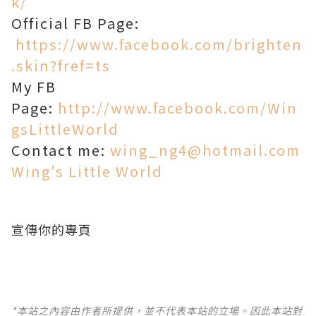
k/
Official FB Page:
https://www.facebook.com/brighten
.skin?fref=ts
My FB
Page:
http://www.facebook.com/Win
gsLittleWorld
Contact me:
wing_ng4@hotmail.com
Wing's Little World
宣傳你的專頁
*本站之內容由作者所提供，並不代表本站的立場。因此本站對