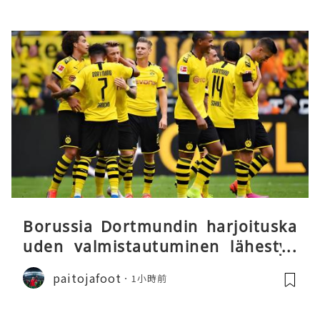
Borussia Dortmundin harjoituska
uden valmistautuminen lähestyy
päätöstään
paitojafoot
1小時前