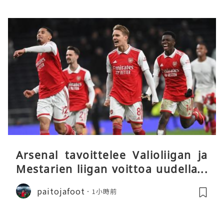
Arsenal tavoittelee Valioliigan ja
Mestarien liigan voittoa uudella k
audella
paitojafoot
1小時前