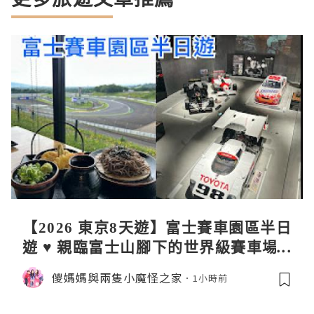
【2026 東京8天遊】富士賽車園區半日
遊 ♥ 親臨富士山腳下的世界級賽車場 F
uji SpeedWay。參觀富士賽車博物
儍媽媽與兩隻小魔怪之家
1小時前
館。到觀景餐廳邊觀賞賽車邊嘆午餐