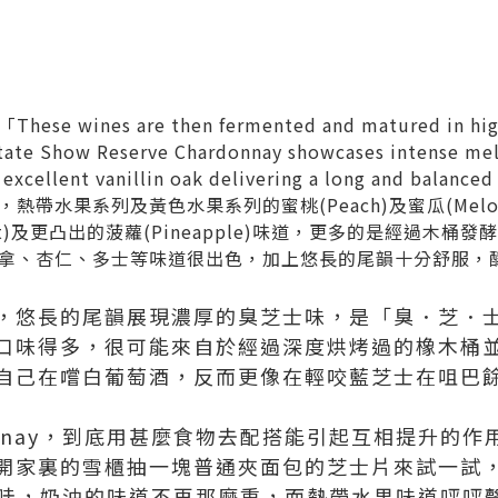
ines are then fermented and matured in high 
te Show Reserve Chardonnay showcases intense mel
h excellent vanillin oak delivering a long and bala
熱帶水果系列及黃色水果系列的蜜桃(Peach)及蜜瓜(Mel
t)及更凸出的菠蘿(Pineapple)味道，更多的是經過木桶
拿、杏仁、多士等味道很出色，加上悠長的尾韻十分舒服，
，悠長的尾韻展現濃厚的臭芝士味，是「臭．芝．
口味得多，很可能來自於經過深度烘烤過的橡木桶
自己在嚐白葡萄酒，反而更像在輕咬藍芝士在咀巴
onnay，到底用甚麼食物去配搭能引起互相提升的
開家裏的雪櫃抽一塊普通夾面包的芝士片來試一試
ay，哇，奶油的味道不再那麼重，而熱帶水果味道呯