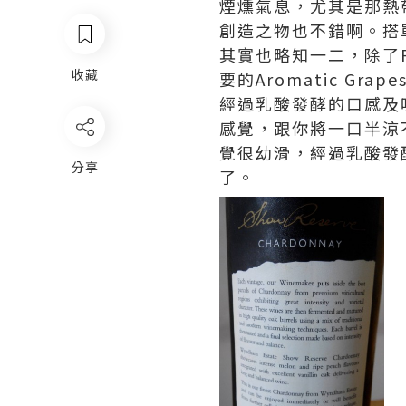
煙燻氣息，尤其是那熱
創造之物也不錯啊。搭
其實也略知一二，除了Ries
收藏
要的Aromatic 
經過乳酸發酵的口感及
感覺，跟你將一口半涼
覺很幼滑，經過乳酸發酵
分享
了。