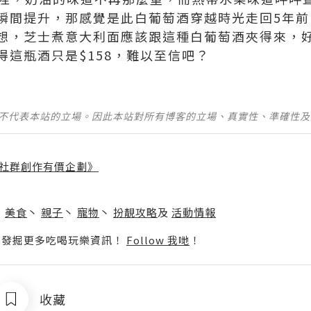
瞬間提升，那感覺是此白葡萄酒穿越時光走回5年前
想，芝士煮意大利面應該跟這種白葡萄酒夾得來，
得這瓶酒只是$158，難以至信吧？
並不代表本站的立場。因此本站對所有博客的立場、真實性、準確性
社群創作有價企劃》
】
丶
美食
丶
親子
丶
寵物
丶
扮靚攻略
及
活動情報
p啦！發掘更多吃喝玩樂資訊！
Follow 我哋
！
收藏