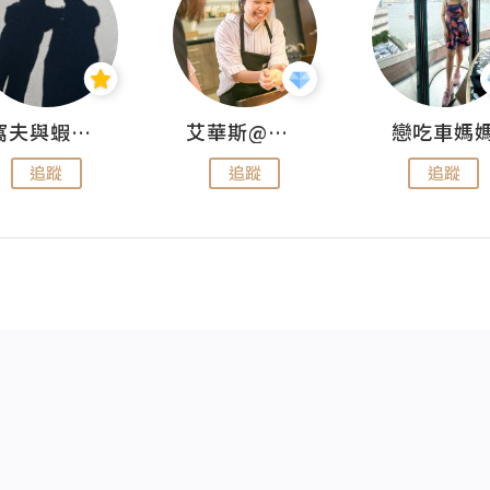
窩夫與蝦子餅
艾華斯@鄭大小姐工房
戀吃車媽
追蹤
追蹤
追蹤