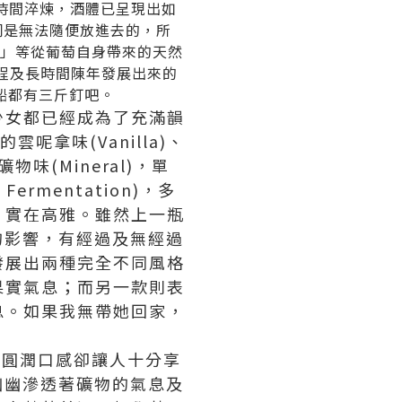
的時間淬煉，酒體已呈現出如
容詞是無法隨便放進去的，所
ruit)」等從葡萄自身帶來的天然
造過程及長時間陳年發展出來的
船都有三斤釘吧。
少女都已經成為了充滿韻
雲呢拿味(Vanilla)、
礦物味(Mineral)，單
rmentation)，多
，實在高雅。雖然上一瓶
土的影響，有經過及無經過
發展出兩種完全不同風格
果實氣息；而另一款則表
息。如果我無帶她回家，
的圓潤口感卻讓人十分享
幽幽滲透著礦物的氣息及