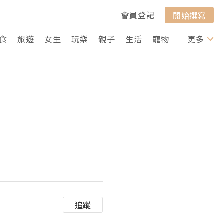
會員登記
開始撰寫
食
旅遊
女生
玩樂
親子
生活
寵物
行山
更多
打卡
追蹤