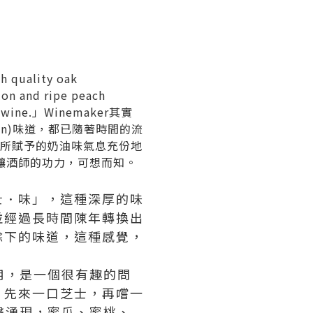
quality oak
on and ripe peach
nced wine.」Winemaker其實
on)味道，都已隨著時間的流
發酵所賦予的奶油味氣息充份地
釀酒師的功力，可想而知。
士．味」，這種深厚的味
並經過長時間陳年轉換出
餘下的味道，這種感覺，
作用，是一個很有趣的問
，先來一口芝士，再嚐一
呯聲湧現，蜜瓜、蜜桃、