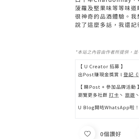
菠蘿及堅果味等等味道
很神奇的品酒體驗。我
說了這麼多話，我還記
*本站之內容由作者所提供，
【 U Creator 招募 】
出Post賺現金獎賞 l
登記《
【 睇Post + 參加品牌活動 
瀏覽更多社群
打卡
丶
旅遊
U Blog開咗WhatsAp
0個讚好