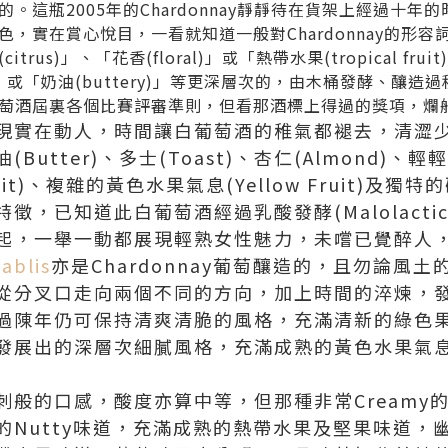
。這瓶2005年的Chardonnay靜靜待在貨架上經過十年
，實在賞心悅目，一看就知道一般對Chardonnay的形
rus)」、「花香(floral)」或「熱帶水果(tropical f
)」或「奶油(buttery)」等更深層次的，由木桶發酵、釀
萄酒屆裏各個比賽評審準則，但看那酒標上得過的獎項，爛
現實在動人，時間讓白葡萄酒的稚氣都褪去，清澀
utter)、多士(Toast)、杏仁(Almond)、輕輕的
uit)、複雜的黃色水果氣息(Yellow Fruit)及獨特的
已知道此白葡萄酒經過乳酸發酵(Malolactic Fe
起，一舉一動都展現輕熟女性魅力，未嚐已覺醉人
ablis
亦是Chardonnay葡萄釀造的，且勿論風
從分叉口走向兩個不同的方向，加上時間的淬煉，
過陳年仍可保持清爽清脆的風格，充滿清新的綠色
發展出的深層次細膩風格，充滿成熟的黃色水果氣
刺般的口感，酸度亦算中等，但那種非常Creamy
的Nutty味道，充滿成熟的熱帶水果及堅果味道，