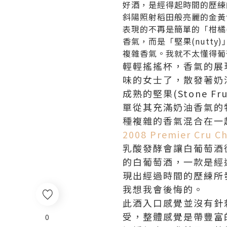
好酒，是經得起時間的歷練的
斜陽照射稻田般亮麗的金黃色
表現的不再是簡單的「柑橘(cit
香氣，而是「堅果(nutty
複雜香氣。我就不太懂得葡
輕輕搖搖杯，香氣的展
味的女士了，散發著奶油(B
成熟的堅果(Stone Fr
單從其充滿奶油香氣的特徵，
種複雜的香氣混合在一
2008 Premier Cru Ch
乳酸發酵會讓白葡萄酒
的白葡萄酒，一款是經
現出經過時間的歷練所
我想我會後悔的。
此酒入口感覺並沒有針
受，整體感覺是帶豐富
0