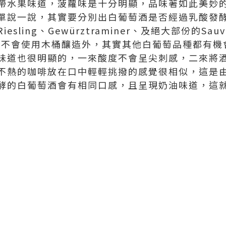
帶水果味道，菠蘿味是十分明顯，品味著如此美妙
單說一說，其實要分別出白葡萄酒是否經過乳酸發
ling、Gewürztraminer、及絕大部份的Sauvi
Grapes不會使用木桶釀造外，其實其他白葡萄品種都
味道也很明顯的，一來酸度不會呈尖刺感，二來將
不熱的咖啡放在口中輕輕挑撥的感覺很相似，這是
的白葡萄酒會有相同口感，且呈現奶油味道，這就是所