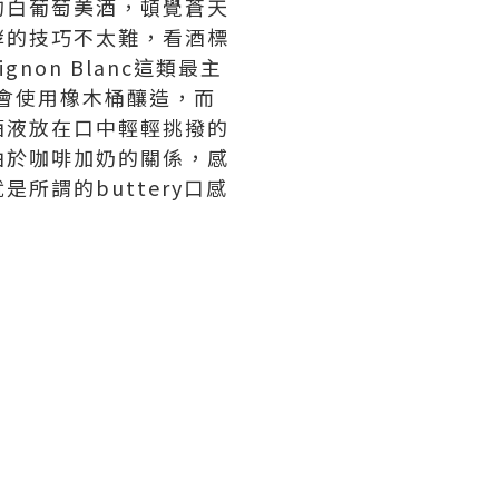
的白葡萄美酒，頓覺蒼天
酵的技巧不太難，看酒標
gnon Blanc這類最主
有機會使用橡木桶釀造，而
酒液放在口中輕輕挑撥的
由於咖啡加奶的關係，感
謂的buttery口感