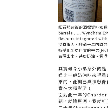
細看那背後的酒標資料寫道「These w
barrels…… Wyndham Esta
flavours integrated wit
沒有騙人，經過十年的時間，
逝變化出更厚實的堅果(Nu
表現出來，甚麼奶油、雲呢
其實最令小弟意外的是
道比一般奶油味來得重
來的，此刻已無法想像
實在太精彩了！
面對此十年的Chard
題。就這瓶酒，我就打
口十年Chardonn