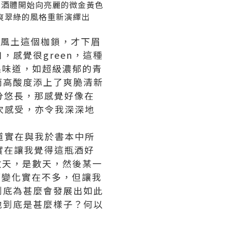
，酒體開始向亮麗的微金黃色
爽翠綠的風格重新演繹出
岩風土這個枷鎖，才下眉
感覺很green，這種
水果味道，如超級濃郁的青
而高酸度添上了爽脆清新
十分悠長，那感覺好像在
第一次感受，亦令我深深地
那味道實在與我於書本中所
，實在讓我覺得這瓶酒好
櫃裏數天，是數天，然後某一
酒變化實在不多，但讓我
到底為甚麼會發展出如此
地到底是甚麼樣子？何以