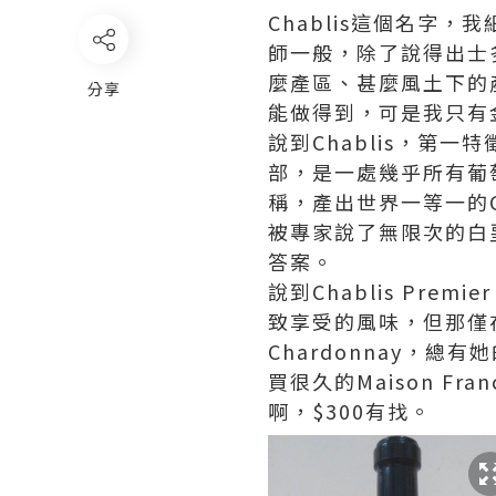
Chablis這個名字
師一般，除了說得出士
麼產區、甚麼風土下的
分享
能做得到，可是我只有
說到Chablis，第一
部，是一處幾乎所有葡萄
稱，產出世界一等一的C
被專家說了無限次的白堊
答案。
說到Chablis Prem
致享受的風味，但那僅在Gr
Chardonnay，
買很久的Maison Franc
啊，$300有找。