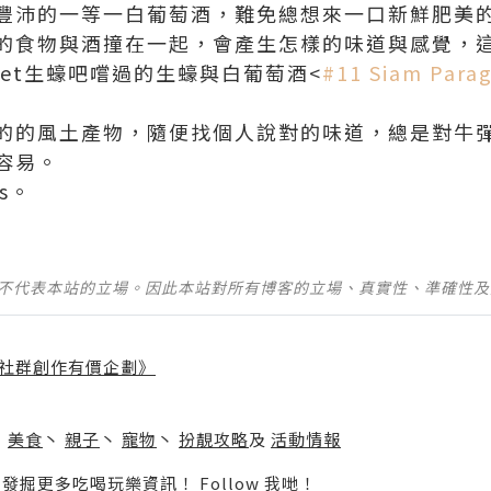
豐沛的一等一白葡萄酒，難免總想來一口新鮮肥美
的食物與酒撞在一起，會產生怎樣的味道與感覺，
arket生蠔吧嚐過的生蠔與白葡萄酒<
#11 Siam Para
的的風土產物，隨便找個人說對的味道，總是對牛
容易。
s。
並不代表本站的立場。因此本站對所有博客的立場、真實性、準確性
社群創作有價企劃》
】
丶
美食
丶
親子
丶
寵物
丶
扮靚攻略
及
活動情報
p啦！發掘更多吃喝玩樂資訊！
Follow 我哋
！