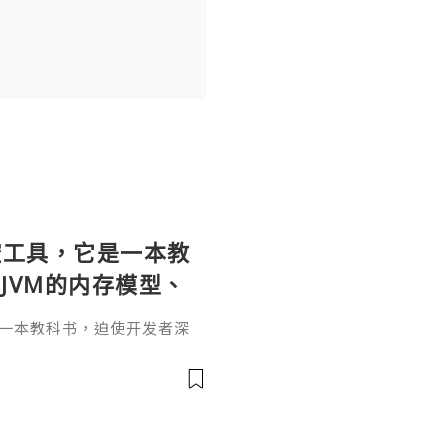
个监控工具，它是一本教
JVM的内存模型、
。通过直观的可视化
它是一本教科书，迫使开发者深
题具象化为代码行
和并发原理。通过直观的可视
代码行号。对于一名追求卓越
va
r是迈向高阶架构师的关键一步。
，而是冷静地打开JProfil
性能的互联网时代，JProfi