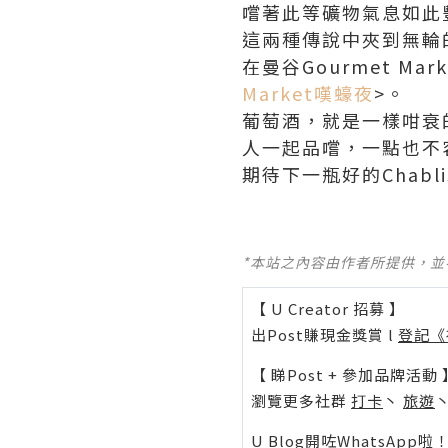
嚐著此等礦物氣息如此
這兩種傳說中夾到無輪
在曼谷Gourmet M
Market嘆蠔夜
>。
葡萄酒，就是一樣咁衰
人一起品嚐，一點也不
期待下一瓶好的Chabli
*本站之內容由作者所提供，
【 U Creator 招募 】
出Post賺現金獎賞 l
登記《
【 睇Post + 參加品牌活動 
瀏覽更多社群
打卡
丶
旅遊
U Blog開咗WhatsAp