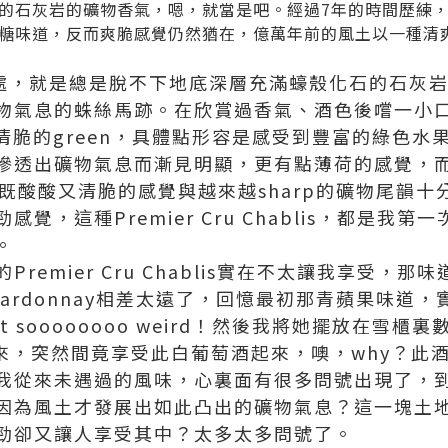
的石灰岩的礦物香氣，嗯，就當是吧。經過7年的時間歷練
糖味道，反而爽脆感覺仍然猶在，億萬年前的風土以一種清
別之處，就是總是脫不下地底深層充滿蠔殼化石的石灰
物氣息的蛛絲馬跡。在欣賞過香氣、酒色後嚐一小口，
、清脆的green，具體點形容是感受到豐富的綠色
滲透出礦物氣息而漸見明顯，更有點薄荷的感覺，
既酸酸又清脆的感覺與越來越sharp的礦物尾韻
覺，這種Premier Cru Chablis，都是我
。
remier Cru Chablis實在不太讓我享受，
ardonnay相差太遠了，回憶最初那青蘋果味道
 soooooooo weird！然後我將她擺放在雪
出來，突然間竟享受此白葡萄酒起來，噢，why？此
我從來未遇過的風味，心裏面有很多問號出現了，
因為風土才發展出如此凸出的礦物氣息？這一塊土
勁卻又讓人享受其中？太多太多問號了。