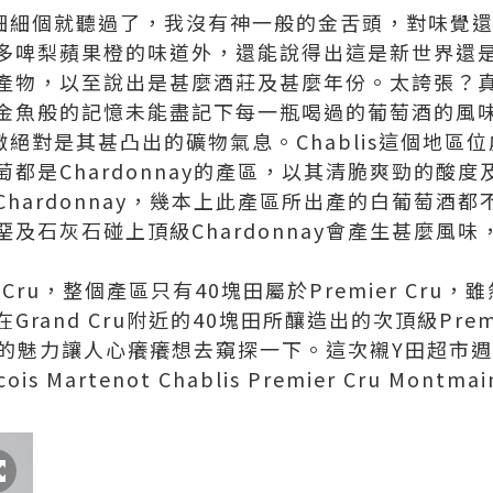
，我細細個就聽過了，我沒有神一般的金舌頭，對味覺
多啤梨蘋果橙的味道外，還能說得出這是新世界還
產物，以至說出是甚麼酒莊及甚麼年份。太誇張？
金魚般的記憶未能盡記下每一瓶喝過的葡萄酒的風
特徵絕對是其甚凸出的礦物氣息。Chablis這個地區位處
都是Chardonnay的產區，以其清脆爽勁的酸
hardonnay，幾本上此產區所出產的白葡萄酒
及石灰石碰上頂級Chardonnay會產生甚麼風
ier Cru，整個產區只有40塊田屬於Premier Cru，
and Cru附近的40塊田所釀造出的次頂級Premie
總有她的魅力讓人心癢癢想去窺探一下。這次襯Y田超
ois Martenot Chablis Premier Cru Mo