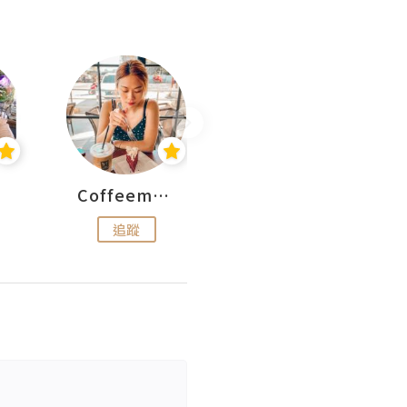
Coffeemeetjojo
艾華斯@鄭大小姐工房
追蹤
追蹤