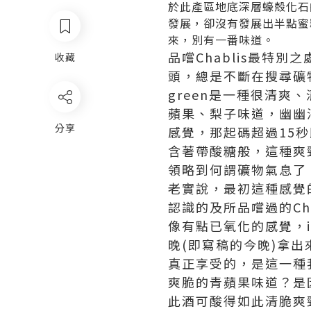
於此產區地底深層蠔殼化石
發展，卻沒有發展出半點蜜
來，別有一番味道。
品嚐Chablis最特
收藏
頭，總是不斷在搜尋礦
green是一種很清爽
蘋果、梨子味道，幽幽
分享
感覺，那起碼超過15秒
含著帶酸糖般，這種爽勁感
領略到何謂礦物氣息了
老實說，最初這種感覺的P
認識的及所品嚐過的Ch
像有點已氧化的感覺，it
晚(即寫稿的今晚)拿
真正享受的，是這一種
爽脆的青蘋果味道？是
此酒可酸得如此清脆爽