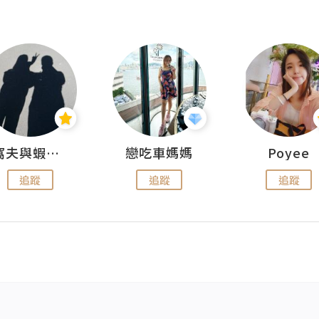
窩夫與蝦子餅
戀吃車媽媽
Poyee
追蹤
追蹤
追蹤