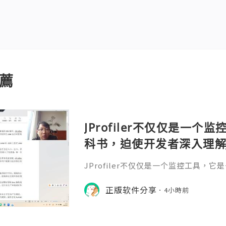
薦
JProfiler不仅仅是一
科书，迫使开发者深入理解
垃圾回收机制和并发原理
JProfiler不仅仅是一个监控工具，
数据，它将抽象的性能问
入理解JVM的内存模型、垃圾回收机制
化数据，它将抽象的性能问题具象化为
正版软件分享
号。对于一名追求卓越的Ja
4小時前
的Java工程师而言，掌握JProfile
当系统崩溃时，你不再是无助地重启服务器
er，用数据说话，精准手术。在追求极致
l