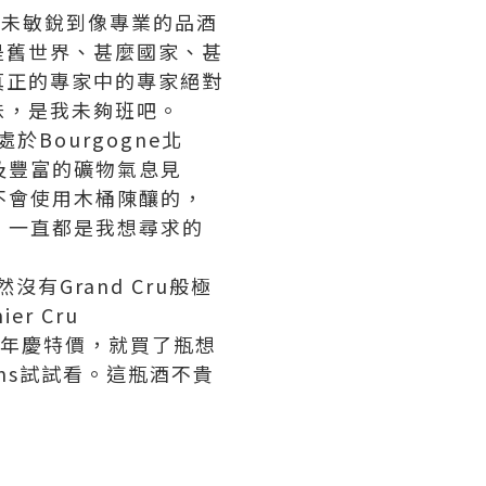
還未敏銳到像專業的品酒
是舊世界、甚麼國家、甚
真正的專家中的專家絕對
味，是我未夠班吧。
於Bourgogne北
度及豐富的礦物氣息見
都不會使用木桶陳釀的，
味，一直都是我想尋求的
雖然沒有Grand Cru般極
r Cru
市週年慶特價，就買了瓶想
ntmains試試看。這瓶酒不貴