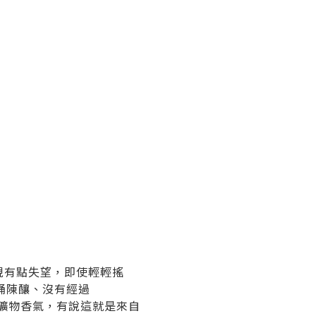
說表現有點失望，即使輕輕搖
桶陳釀、沒有經過
薄荷的礦物香氣，有說這就是來自