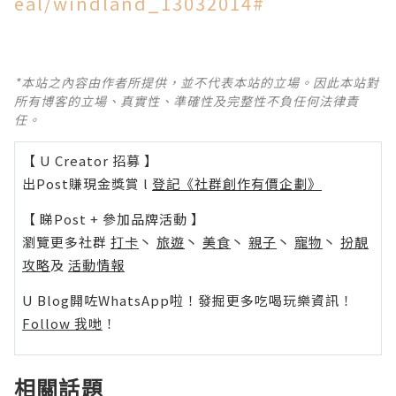
eal/windland_13032014#
*本站之內容由作者所提供，並不代表本站的立場。因此本站對
所有博客的立場、真實性、準確性及完整性不負任何法律責
任。
【 U Creator 招募 】
出Post賺現金獎賞 l
登記《社群創作有價企劃》
【 睇Post + 參加品牌活動 】
瀏覽更多社群
打卡
丶
旅遊
丶
美食
丶
親子
丶
寵物
丶
扮靚
攻略
及
活動情報
U Blog開咗WhatsApp啦！發掘更多吃喝玩樂資訊！
Follow 我哋
！
相關話題