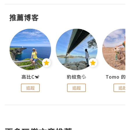
推薦博客
)
高比C🐒
豹紋魚💦
追蹤
追蹤
追蹤