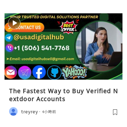
The Fastest Way to Buy Verified N
extdoor Accounts
treyrey
4小時前