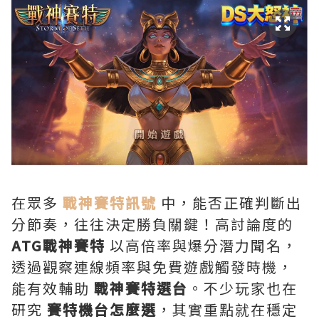
在眾多
戰神賽特訊號
中，能否正確判斷出
分節奏，往往決定勝負關鍵！高討論度的
ATG戰神賽特
以高倍率與爆分潛力聞名，
透過觀察連線頻率與免費遊戲觸發時機，
能有效輔助
戰神賽特選台
。不少玩家也在
研究
賽特機台怎麼選
，其實重點就在穩定