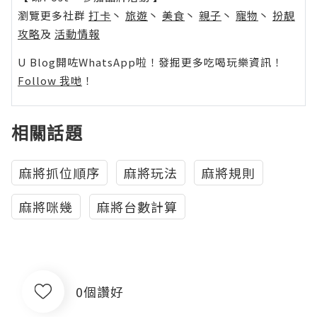
瀏覽更多社群
打卡
丶
旅遊
丶
美食
丶
親子
丶
寵物
丶
扮靚
攻略
及
活動情報
U Blog開咗WhatsApp啦！發掘更多吃喝玩樂資訊！
Follow 我哋
！
相關話題
麻將抓位順序
麻將玩法
麻將規則
麻將咪幾
麻將台數計算
0個讚好