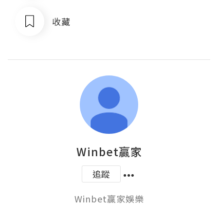
收藏
Winbet贏家
追蹤
Winbet贏家娛樂