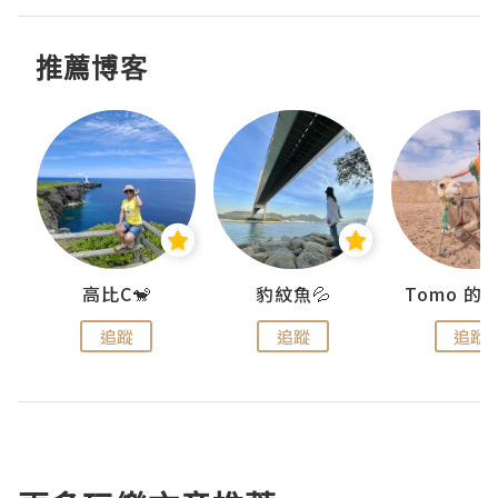
推薦博客
)
高比C🐒
豹紋魚💦
追蹤
追蹤
追蹤