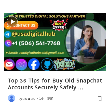
Top 36 Tips for Buy Old Snapchat
Accounts Securely Safely ...
tyuuuuu
16小時前