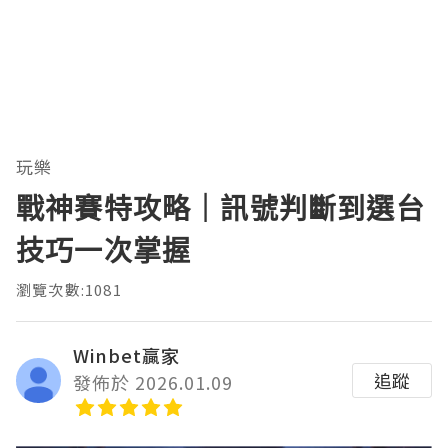
玩樂
戰神賽特攻略｜訊號判斷到選台
技巧一次掌握
瀏覽次數:1081
Winbet贏家
追蹤
發佈於 2026.01.09