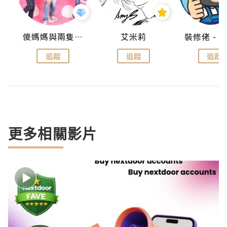
點滴
儍媽媽與兩隻小魔怪之家
艾米莉
追蹤
追蹤
追蹤
更多相關影片