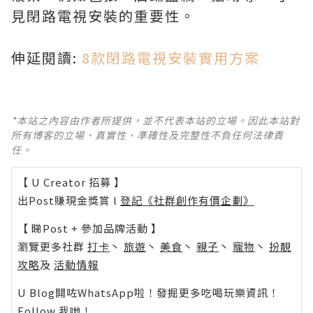
見閉路電視安裝的重要性。
伸延閱讀:
8款閉路電視安裝實用方案
*本站之內容由作者所提供，並不代表本站的立場。因此本站對
所有博客的立場、真實性、準確性及完整性不負任何法律責
任。
【 U Creator 招募 】
出Post賺現金獎賞 l
登記《社群創作有價企劃》
【 睇Post + 參加品牌活動 】
瀏覽更多社群
打卡
丶
旅遊
丶
美食
丶
親子
丶
寵物
丶
扮靚
攻略
及
活動情報
U Blog開咗WhatsApp啦！發掘更多吃喝玩樂資訊！
Follow 我哋
！