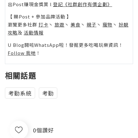
出Post賺現金獎賞 l
登記《社群創作有價企劃》
【 睇Post + 參加品牌活動 】
瀏覽更多社群
打卡
丶
旅遊
丶
美食
丶
親子
丶
寵物
丶
扮靚
攻略
及
活動情報
U Blog開咗WhatsApp啦！發掘更多吃喝玩樂資訊！
Follow 我哋
！
相關話題
考勤系統
考勤
0個讚好