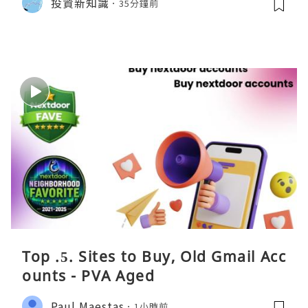
投資新知識
35分鐘前
Top .5. Sites to Buy, Old Gmail Acc
ounts - PVA Aged
Paul Maestas
1小時前