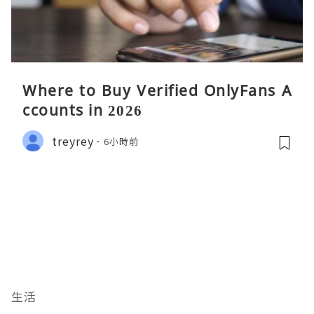
Where to Buy Verified OnlyFans A
ccounts in 2026
treyrey
6小時前
生活