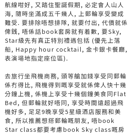
航線咁好, 又踏住聖誕假期, 必定會人山人
海, 隨時坐滿成五千幾人, 上郵輪享受變成
難受. 要排除唔想排隊, 就要付出, 代價就係
俾銭, 唔係話book套房就有着數, 要Sky,
Star級先有真正特別禮遇包括 (優先上落
船, Happy hour cocktail, 金卡銀卡餐廳,
表演場地指定座位區).
去旅行坐飛機商務, 頭等艙加錢享受同郵輪
係冇得比, 飛機得到嘅享受就係俾人快十幾
分鐘上機, 係機上享受十幾個鐘美食同Flat
Bed, 但郵輪就好唔同, 享受時間遠超過飛
機好多, 足足9晚享受5星級酒店服務和美
食, 所以推薦想搭郵輪嘅朋友, 唔book
Star class都要考慮book Sky class嘅房