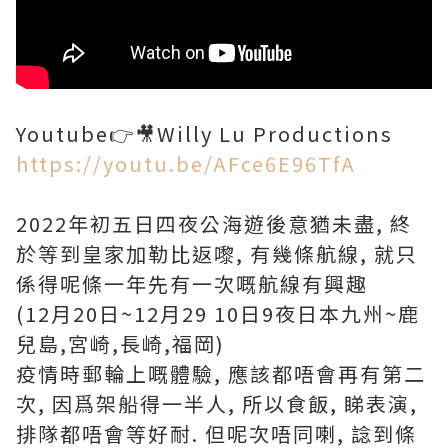
Youtube👉🎥Willy Lu Productions
https://youtu.be/AFce6E96TfA
2022年初五日四夜公海遊後意猶未盡, 終
於等到皇家加勒比返嚟, 有幾條航線, 就只
係得呢條一年先有一次嘅航線有興趣
(12月20日~12月29 10日9夜日本九州~鹿
兒島,宮崎,長崎,福岡)
疫情時郵輪上嘅體驗, 應該都唔會再有第二
次, 因爲架船得一半人, 所以食飯, 睇表演,
排隊都唔會等好耐. 但呢次唔同喇, 諗到條