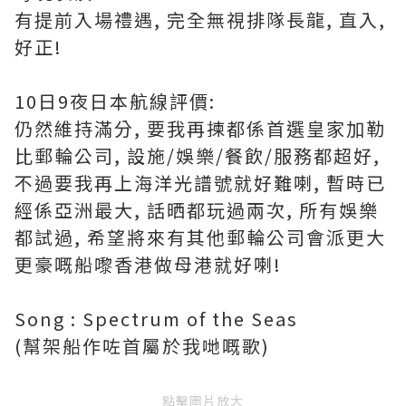
有提前入場禮遇, 完全無視排隊長龍, 直入,
好正!
10日9夜日本航線評價:
仍然維持滿分, 要我再揀都係首選皇家加勒
比郵輪公司, 設施/娛樂/餐飲/服務都超好,
不過要我再上海洋光譜號就好難喇, 暫時已
經係亞洲最大, 話晒都玩過兩次, 所有娛樂
都試過, 希望將來有其他郵輪公司會派更大
更豪嘅船嚟香港做母港就好喇!
Song : Spectrum of the Seas
(幫架船作咗首屬於我哋嘅歌)
點擊圖片放大