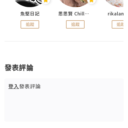
urnal
魚堅日記
思思賢 ChillMyBabe
rikala
追蹤
追蹤
追蹤
發表評論
登入
發表評論