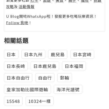
瀏覽更多社群
打卡
丶
旅遊
丶
美食
丶
親子
丶
寵物
丶
扮靚
攻略
及
活動情報
U Blog開咗WhatsApp啦！發掘更多吃喝玩樂資訊！
Follow 我哋
！
相關話題
日本
日本九州
鹿兒島
日本宮崎
日本長崎
日本鹿兒島
日本福岡
日本自由行
自由行
郵輪
皇家加勒比國際遊輪
海洋光譜號
15548
10324一樣