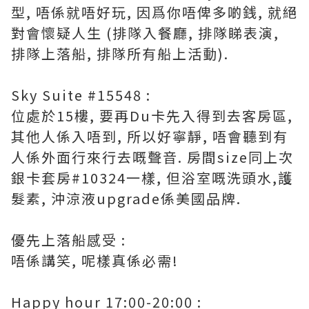
型, 唔係就唔好玩, 因爲你唔俾多啲銭, 就絕
對會懷疑人生 (排隊入餐廳, 排隊睇表演,
排隊上落船, 排隊所有船上活動).
Sky Suite #15548 :
位處於15樓, 要再Du卡先入得到去客房區,
其他人係入唔到, 所以好寧靜, 唔會聽到有
人係外面行來行去嘅聲音. 房間size同上次
銀卡套房#10324一樣, 但浴室嘅洗頭水,護
髮素, 沖涼液upgrade係美國品牌.
優先上落船感受 :
唔係講笑, 呢樣真係必需!
Happy hour 17:00-20:00 :