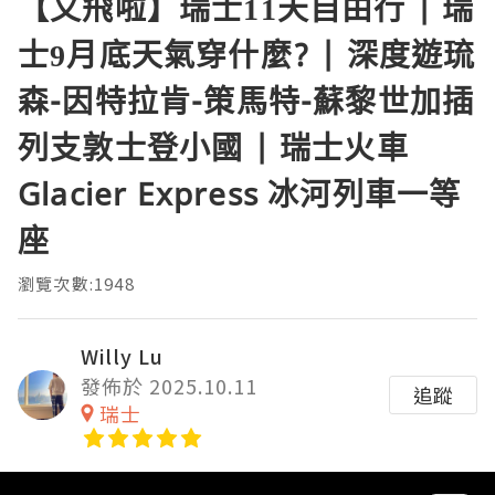
【又飛啦】瑞士11天自由行 | 瑞
士9月底天氣穿什麼? | 深度遊琉
森-因特拉肯-策馬特-蘇黎世加插
列支敦士登小國 | 瑞士火車
Glacier Express 冰河列車一等
座
瀏覽次數:1948
Willy Lu
發佈於 2025.10.11
追蹤
瑞士
Video