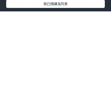
我已閱讀及同意
#lauterbrunnen #gelmerbahn
#crashlandingonyou #Zermatt
#Riffelsee #glacierexpress
#liechtenstein #zurich #自由行 #旅遊
#打卡
瑞士實在去過咁多國家肯定係最靚, 風景如
畫, 真係睇到嘩嘩聲 (得頭幾日, 之後開始
會啲麻木), 因爲風景太多又太靚, 所以剪輯
成25分鐘MV.
2025年9月底遇着超强颱風樺加沙吹襲香
港, 好好運可以9月25日如期出發, 今次11
日10夜瑞士之旅算係深度遊, 去咗好多雪
山, 通常高山都好難預測天氣, 我一早已