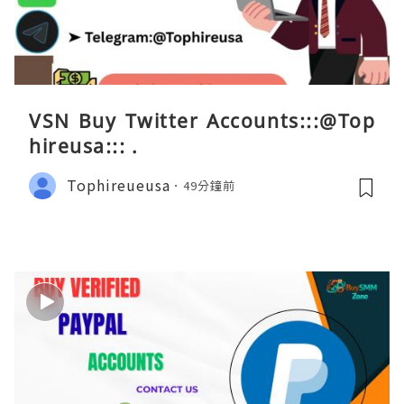
VSN Buy Twitter Accounts:::@Top
hireusa::: .
Tophireueusa
49分鐘前