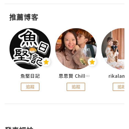
推薦博客
urnal
魚堅日記
思思賢 ChillMyBabe
rikala
追蹤
追蹤
追蹤