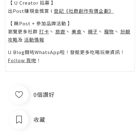
【 U Creator 招募 】
出Post賺現金獎賞 l
登記《社群創作有價企劃》
【 睇Post + 參加品牌活動 】
瀏覽更多社群
打卡
丶
旅遊
丶
美食
丶
親子
丶
寵物
丶
扮靚
攻略
及
活動情報
U Blog開咗WhatsApp啦！發掘更多吃喝玩樂資訊！
Follow 我哋
！
0個讚好
收藏