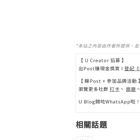
*本站之內容由作者所提供，
【 U Creator 招募 】
出Post賺現金獎賞 l
登記《
【 睇Post + 參加品牌活動 
瀏覽更多社群
打卡
丶
旅遊
U Blog開咗WhatsAp
相關話題