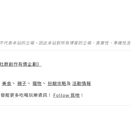
並不代表本站的立場。因此本站對所有博客的立場、真實性、準確性
社群創作有價企劃》
】
丶
美食
丶
親子
丶
寵物
丶
扮靚攻略
及
活動情報
p啦！發掘更多吃喝玩樂資訊！
Follow 我哋
！