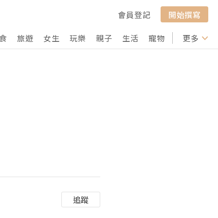
會員登記
開始撰寫
食
旅遊
女生
玩樂
親子
生活
寵物
行山
更多
打卡
追蹤