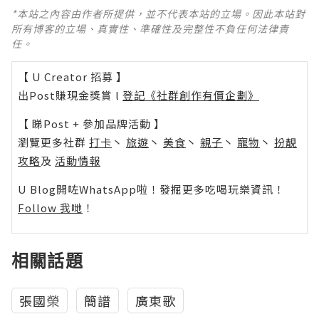
*本站之內容由作者所提供，並不代表本站的立場。因此本站對
所有博客的立場、真實性、準確性及完整性不負任何法律責
任。
【 U Creator 招募 】
出Post賺現金獎賞 l
登記《社群創作有價企劃》
【 睇Post + 參加品牌活動 】
瀏覽更多社群
打卡
丶
旅遊
丶
美食
丶
親子
丶
寵物
丶
扮靚
攻略
及
活動情報
U Blog開咗WhatsApp啦！發掘更多吃喝玩樂資訊！
Follow 我哋
！
相關話題
張國榮
簡譜
廣東歌