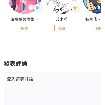
點滴
儍媽媽與兩隻小魔怪之家
艾米莉
追蹤
追蹤
追蹤
發表評論
登入
發表評論