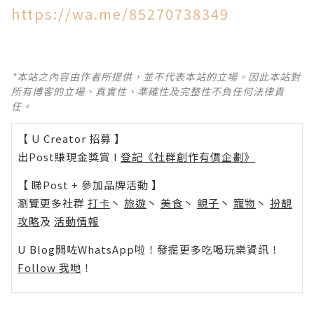
https://wa.me/85270738349
*本站之內容由作者所提供，並不代表本站的立場。因此本站對
所有博客的立場、真實性、準確性及完整性不負任何法律責
任。
【 U Creator 招募 】
出Post賺現金獎賞 l
登記《社群創作有價企劃》
【 睇Post + 參加品牌活動 】
瀏覽更多社群
打卡
丶
旅遊
丶
美食
丶
親子
丶
寵物
丶
扮靚
攻略
及
活動情報
U Blog開咗WhatsApp啦！發掘更多吃喝玩樂資訊！
Follow 我哋
！