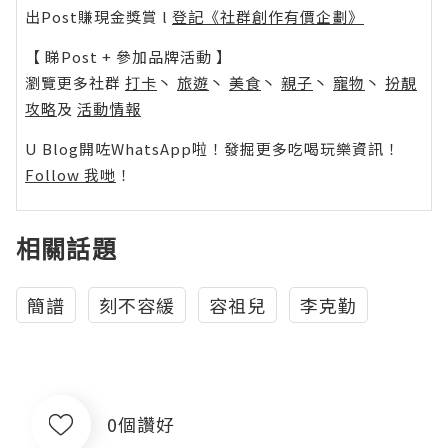
出Post賺現金獎賞 l
登記《社群創作有價企劃》
【 睇Post + 參加品牌活動 】
瀏覽更多社群
打卡
丶
旅遊
丶
美食
丶
親子
丶
寵物
丶
扮靚
攻略
及
活動情報
U Blog開咗WhatsApp啦！發掘更多吃喝玩樂資訊！
Follow 我哋
！
相關話題
簡譜
刻不容緩
容祖兒
李克勤
0個讚好