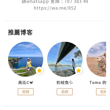
請whatsapp 查詢：707 383 49

https://wa.me/852
推薦博客
)
高比C🐒
豹紋魚💦
追蹤
追蹤
追蹤