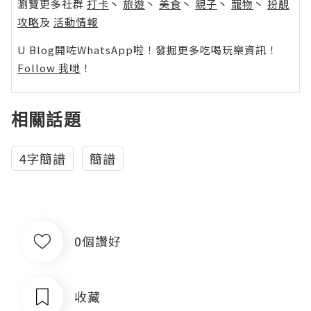
瀏覽更多社群
打卡
丶
旅遊
丶
美食
丶
親子
丶
寵物
丶
扮靚
攻略
及
活動情報
U Blog開咗WhatsApp啦！發掘更多吃喝玩樂資訊！
Follow 我哋
！
相關話題
4字簡譜
簡譜
0個讚好
收藏