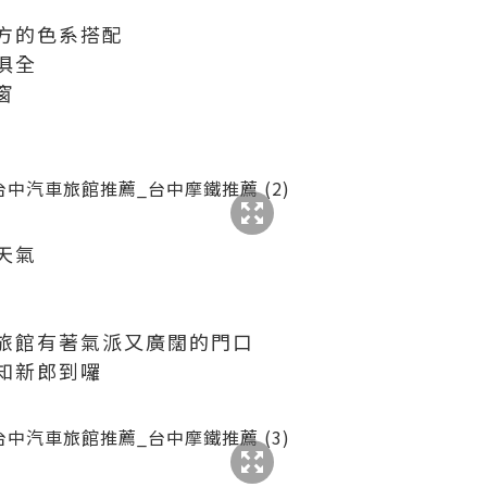
方的色系搭配
俱全
窗
天氣
旅館有著氣派又廣闊的門口
知新郎到囉