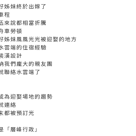
好姊妹終於出嫁了
車程
伍來說都相當折騰
舟車勞頓
好姊妹風風光光被迎娶的地方
水雲端的住宿經驗
裝潢設計
納我們龐大的親友團
就聯絡水雲端了
成為迎娶場地的趨勢
就連絡
末都被預訂光
是「層峰行政」