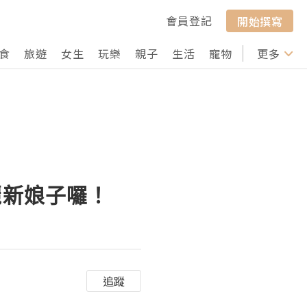
會員登記
開始撰寫
食
旅遊
女生
玩樂
親子
生活
寵物
行山
更多
打卡
麗新娘子囉！
追蹤