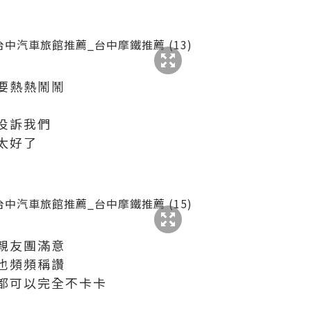
要熱熱鬧鬧
投訴我們
太好了
親友團滿意
也頻頻稱讚
都可以完全不卡卡