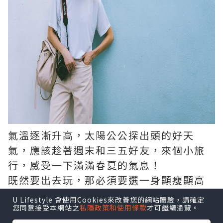
氣溫逐漸升高，太陽公公探出頭的好天
氣，應該趁著週末和三五好友，來個小旅
行，感受一下滿滿春夏的氣息！
既然要出去玩，那必須要選一身顯瘦顯高
又好看的穿搭，兼具時髦又能展線身材～
U Lifestyle 會使用Cookies來改善您的網站體驗，請確定
雖然現在買是來不及了，
您同意接受本網站之
私隱政策和使用條款
才可繼續瀏覽。