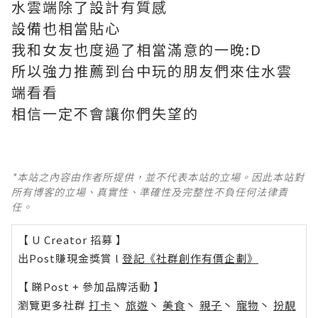
水雲端除了設計有質感
設備也相當貼心
我和女友也度過了相當滿意的一晚:D
所以強力推薦到台中玩的朋友們來住水雲
端看看
相信一定不會讓你們失望的
*本站之內容由作者所提供，並不代表本站的立場。因此本站對
所有博客的立場、真實性、準確性及完整性不負任何法律責
任。
【 U Creator 招募 】
出Post賺現金獎賞 l
登記《社群創作有價企劃》
【 睇Post + 參加品牌活動 】
瀏覽更多社群
打卡
丶
旅遊
丶
美食
丶
親子
丶
寵物
丶
扮靚