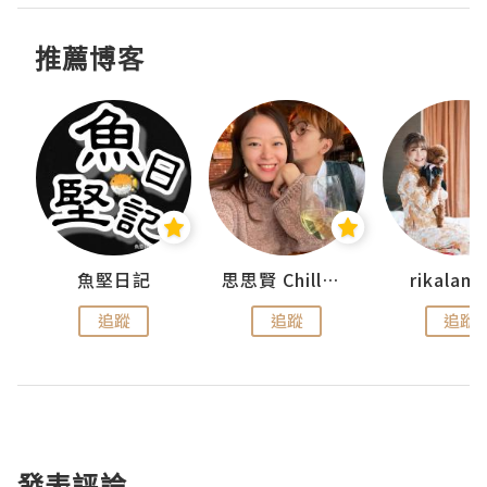
推薦博客
urnal
魚堅日記
思思賢 ChillMyBabe
rikala
追蹤
追蹤
追蹤
發表評論