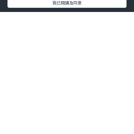
但可以用衣櫃現有的衣服搭！今天，就來
我已閱讀及同意
給你們準備幾種萬能的穿衣法——高腰與下
身的完美利用！
短上衣＋高腰裙
不管是褲裝還是裙裝，如果想要顯高顯
瘦，掌握好高腰單品就沒問題了。如果是
連衣裙，腰線來自自身的腰部輪廓，
如果你本身的腰線不明顯，搭配一條腰帶
更修身～對於半身裙來說，不存在什?高腰
低腰，主要看你怎?穿，想要高腰，往上提
一點就可以了。
不管是什?款式的半身裙，都建議大家選擇