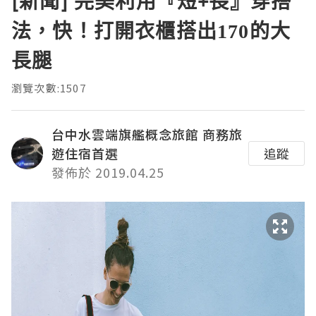
[新聞] 完美利用『短+長』穿搭
法，快！打開衣櫃搭出170的大
長腿
瀏覽次數:1507
台中水雲端旗艦概念旅館 商務旅
遊住宿首選
追蹤
發佈於 2019.04.25