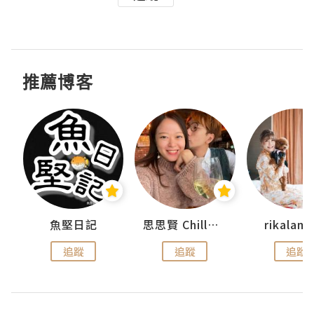
推薦博客
urnal
魚堅日記
思思賢 ChillMyBabe
rikala
追蹤
追蹤
追蹤