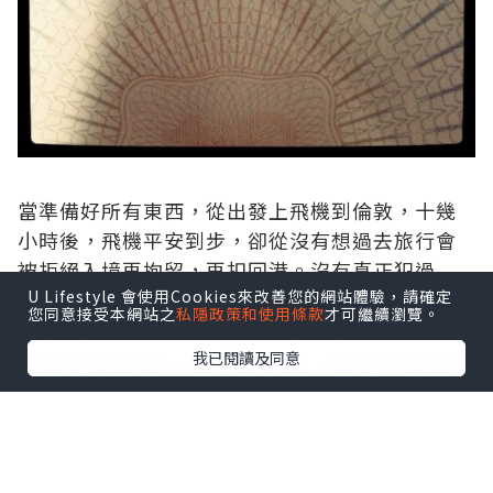
當準備好所有東西，從出發上飛機到倫敦，十幾
小時後，飛機平安到步，卻從沒有想過去旅行會
被拒絕入境再拘留，再扣回港。沒有真正犯過
U Lifestyle 會使用Cookies來改善您的網站體驗，請確定
事，卻被扣查24小時，受盡精神折磨。
您同意接受本網站之
私隱政策和使用條款
才可繼續瀏覽。
當我過關既時候，入境職員問我為什麼五
我已閱讀及同意
月來過英國待一個月還不夠，現在再來要
待兩個月。佢以一般旅客在倫敦平均旅遊
十四天，一個月足夠遊全英國的理由，懷
疑我入境的目的，將我扣查。係拘留既過