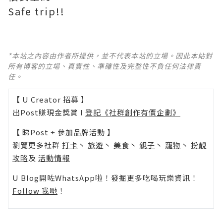
Safe trip!!
*本站之內容由作者所提供，並不代表本站的立場。因此本站對
所有博客的立場、真實性、準確性及完整性不負任何法律責
任。
【 U Creator 招募 】
出Post賺現金獎賞 l
登記《社群創作有價企劃》
【 睇Post + 參加品牌活動 】
瀏覽更多社群
打卡
丶
旅遊
丶
美食
丶
親子
丶
寵物
丶
扮靚
攻略
及
活動情報
U Blog開咗WhatsApp啦！發掘更多吃喝玩樂資訊！
Follow 我哋
！