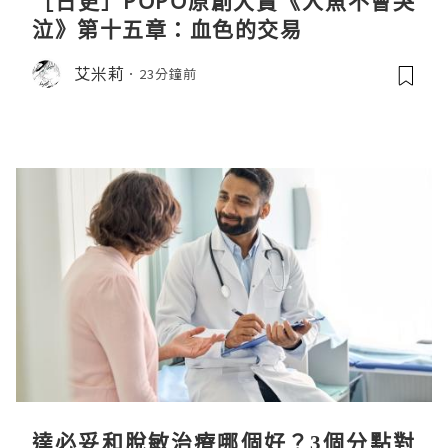
［日更］POPO原創大賞《人魚不會哭
泣》第十五章：血色的交易
艾米莉
23分鐘前
達必妥和脫敏治療哪個好？3個分點對