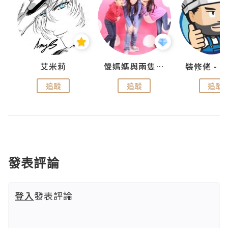
點滴
艾米莉
儍媽媽與兩隻小魔怪之家
追蹤
追蹤
追蹤
發表評論
登入
發表評論