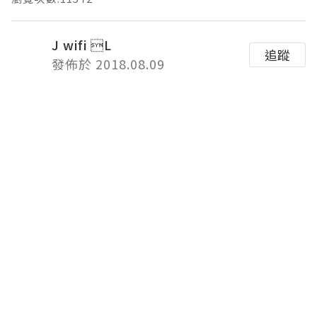
J wifi L
追蹤
發佈於 2018.08.09
俗話說「一日之計在於晨」，對許多人來
說，或許一天的開始，在於先來一杯好咖