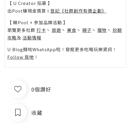
【 U Creator 招募 】
出Post賺現金獎賞 l
登記《社群創作有價企劃》
【 睇Post + 參加品牌活動 】
瀏覽更多社群
打卡
丶
旅遊
丶
美食
丶
親子
丶
寵物
丶
扮靚
攻略
及
活動情報
U Blog開咗WhatsApp啦！發掘更多吃喝玩樂資訊！
Follow 我哋
！
0個讚好
收藏