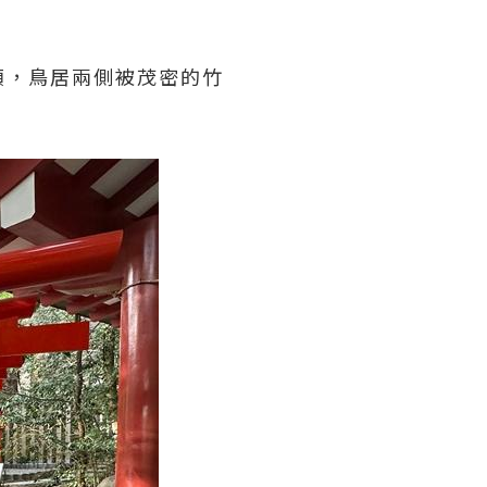
額，鳥居兩側被茂密的竹