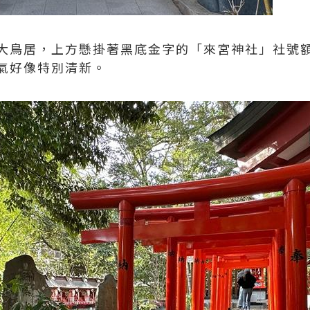
大鳥居，上方懸掛著黑底金字的「來宮神社」社號
氣好像特別清新。