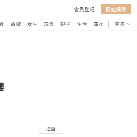
會員登記
開始撰寫
食
旅遊
女生
玩樂
親子
生活
寵物
行山
更多
打卡
櫻
追蹤