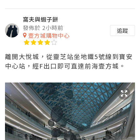
窩夫與蝦子餅
發佈於 2小時前
追蹤
壹方城購物中心
離開大悅城，從靈芝站坐地鐵5號線到寶安
中心站，經F出口即可直達前海壹方城。