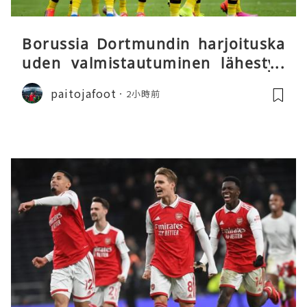
Borussia Dortmundin harjoituska
uden valmistautuminen lähestyy
päätöstään
paitojafoot
2小時前