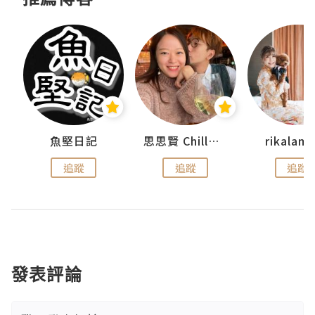
urnal
魚堅日記
思思賢 ChillMyBabe
rikala
追蹤
追蹤
追蹤
發表評論