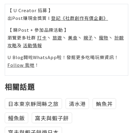
【 U Creator 招募 】
出Post賺現金獎賞 l
登記《社群創作有價企劃》
【 睇Post + 參加品牌活動 】
瀏覽更多社群
打卡
丶
旅遊
丶
美食
丶
親子
丶
寵物
丶
扮靚
攻略
及
活動情報
U Blog開咗WhatsApp啦！發掘更多吃喝玩樂資訊！
Follow 我哋
！
相關話題
日本東京靜岡縣之旅
清水港
鮪魚丼
鰻魚飯
窩夫與蝦子餅
窩夫與蝦子餅遊日本