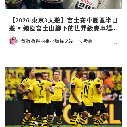
【2026 東京8天遊】富士賽車園區半日
遊 ♥ 親臨富士山腳下的世界級賽車場 F
uji SpeedWay。參觀富士賽車博物
儍媽媽與兩隻小魔怪之家
2小時前
館。到觀景餐廳邊觀賞賽車邊嘆午餐