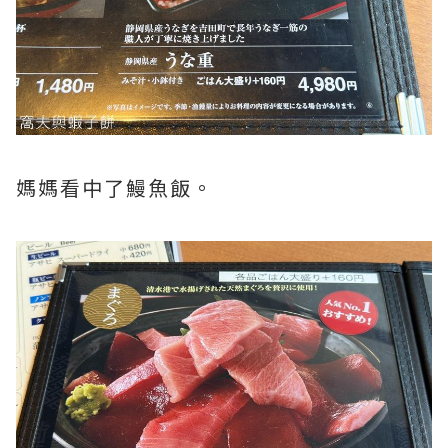
媽媽看中了鰻魚飯。