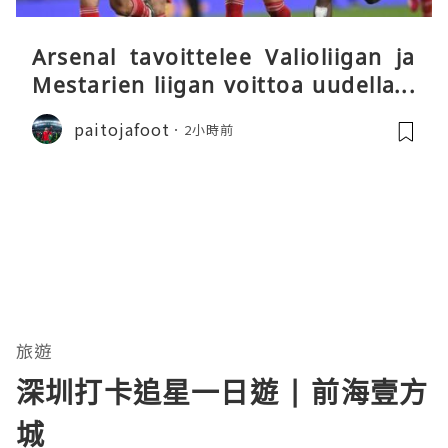
Arsenal tavoittelee Valioliigan ja
Mestarien liigan voittoa uudella k
audella
paitojafoot
2小時前
旅遊
深圳打卡追星一日遊 | 前海壹方
城