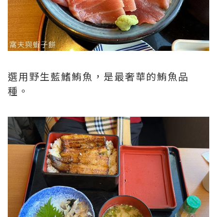
選用野生藍鰭鮪魚，是最奢華的鮪魚品
種。