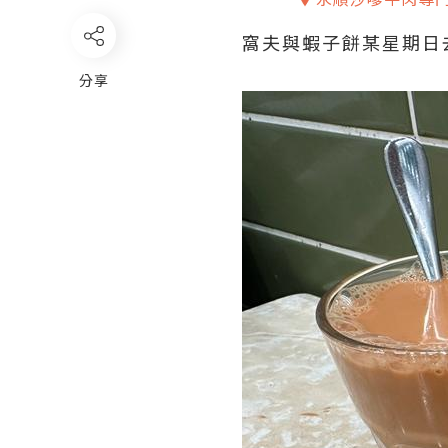
窩夫與蝦子餅某星期日
分享