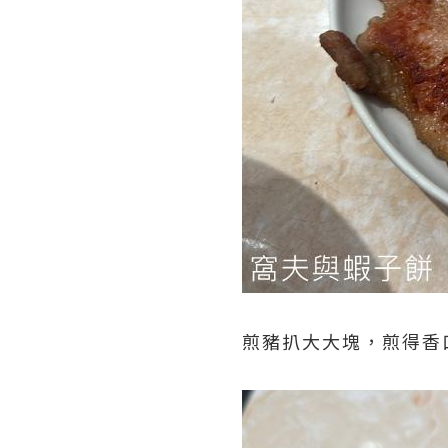
煎豬扒大大塊，煎得香