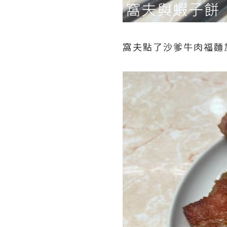
窩夫點了沙爹牛肉福麵