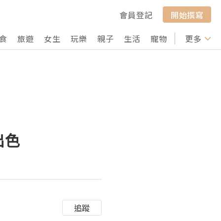
會員登記
開始撰寫
食
旅遊
女生
玩樂
親子
生活
寵物
行山
更多
打卡
出色
追蹤