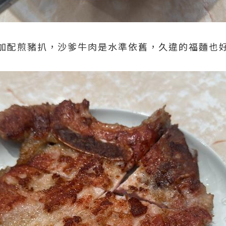
加配煎豬扒，沙爹牛肉是水準依舊，久違的福麵也