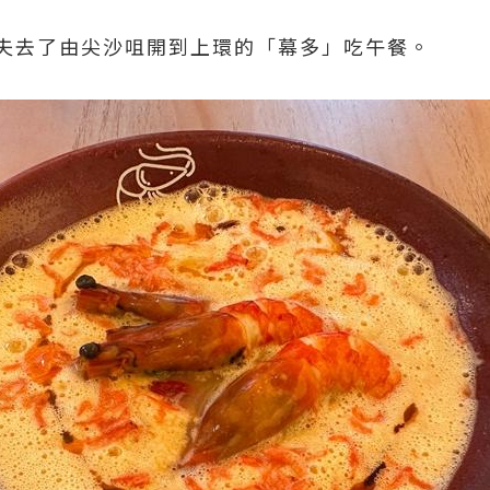
夫去了由尖沙咀開到上環的「幕多」吃午餐。