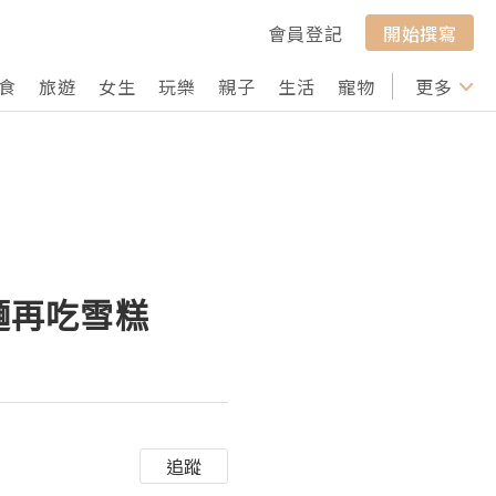
會員登記
開始撰寫
食
旅遊
女生
玩樂
親子
生活
寵物
行山
更多
打卡
麵再吃雪糕
追蹤