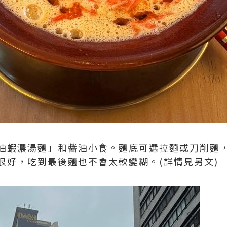
油蝦濃湯麵」和醬油小食。麵底可選拉麵或刀削麵
很好，吃到最後麵也不會太軟變糊。(詳情見另文)