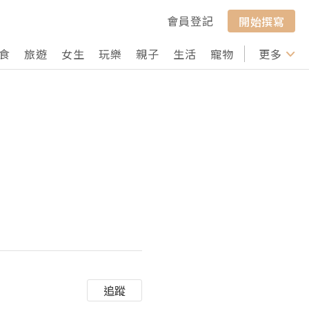
會員登記
開始撰寫
食
旅遊
女生
玩樂
親子
生活
寵物
行山
更多
打卡
追蹤