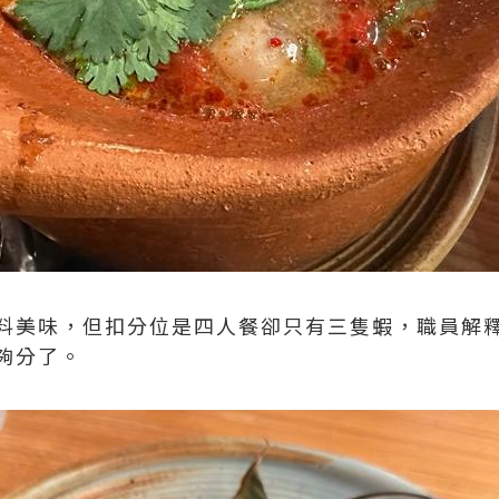
料美味，但扣分位是四人餐卻只有三隻蝦，職員解
夠分了。