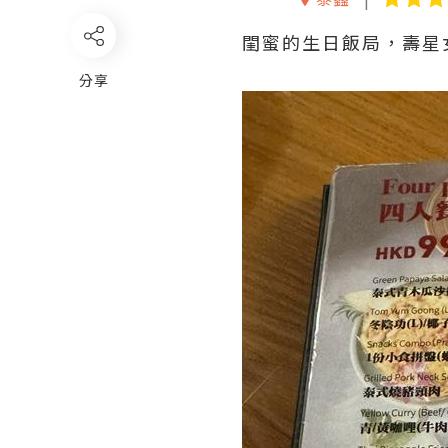
閨蜜的生日飯局，壽星
分享