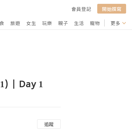
會員登記
開始撰寫
食
旅遊
女生
玩樂
親子
生活
寵物
行山
更多
打卡
| Day 1
追蹤