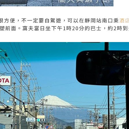
很方便，不一定要自駕遊，可以在靜岡站南口乘
酒
雕塑前面。窩夫當日坐下午1時20分的巴士，約2時