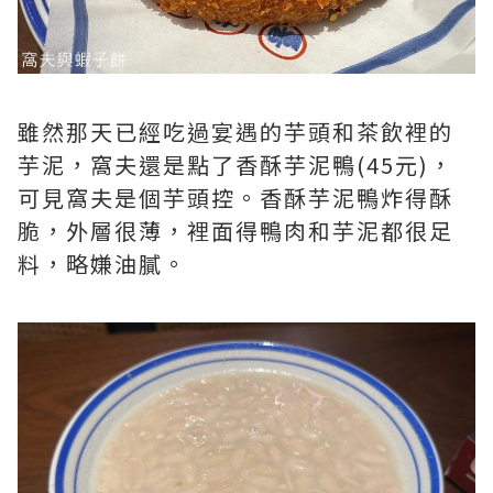
雖然那天已經吃過宴遇的芋頭和茶飲裡的
芋泥，窩夫還是點了香酥芋泥鴨(45元)，
可見窩夫是個芋頭控。香酥芋泥鴨炸得酥
脆，外層很薄，裡面得鴨肉和芋泥都很足
料，略嫌油膩。