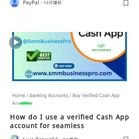
PayPal
56分鐘前
How do I use a verified Cash App
account for seamless