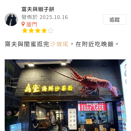
窩夫與蝦子餅
發佈於 2025.10.16
追蹤
廈門
窩夫與閨蜜逛完
沙坡尾
，在附近吃晚飯。