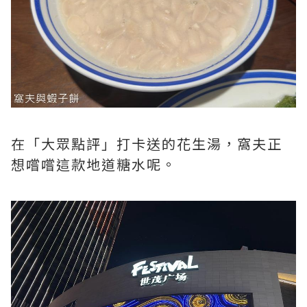
在「大眾點評」打卡送的花生湯，窩夫正
想嚐嚐這款地道糖水呢。