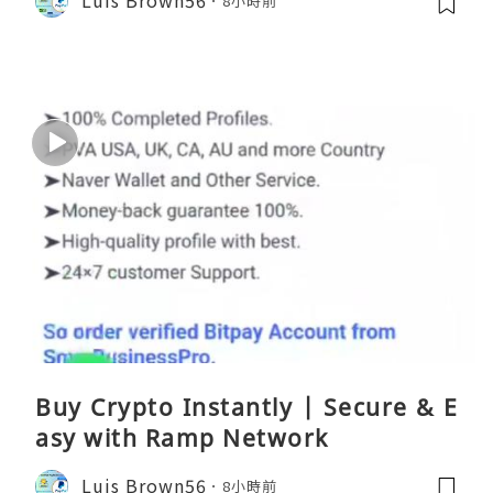
Luis Brown56
8小時前
Buy Crypto Instantly | Secure & E
asy with Ramp Network
Luis Brown56
8小時前