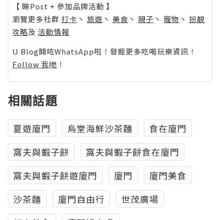
【 睇Post + 參加品牌活動 】
瀏覽更多社群
打卡
丶
旅遊
丶
美食
丶
親子
丶
寵物
丶
扮靚
攻略
及
活動情報
U Blog開咗WhatsApp啦！發掘更多吃喝玩樂資訊！
Follow 我哋
！
相關話題
夏遊廈門
烏堂海鮮沙茶麵
食在廈門
窩夫與蝦子餅
窩夫與蝦子餅食在廈門
窩夫與蝦子餅遊廈門
廈門
廈門美食
沙茶麵
廈門自由行
世茂廣場