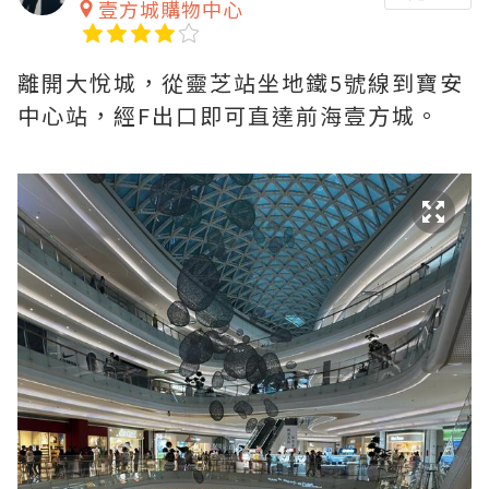
壹方城購物中心
離開大悅城，從靈芝站坐地鐵5號線到寶安
中心站，經F出口即可直達前海壹方城。