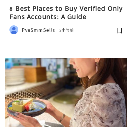
8 Best Places to Buy Verified Only
Fans Accounts: A Guide
PvaSmmSells
2小時前