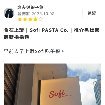
窩夫與蝦子餅
追蹤
發佈於 2025.10.08
食在上環 | Sofi PASTA Co. | 推介黑松露
蘑菇捲捲麵
早前去了上環Sofi吃午餐。