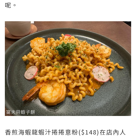
呢。
香煎海蝦龍蝦汁捲捲意粉($148)在店內人