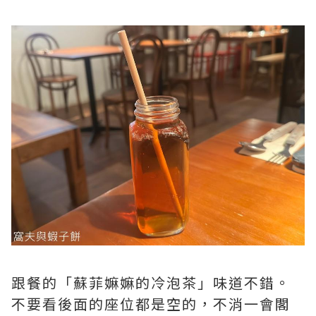
跟餐的「蘇菲嫲嫲的冷泡茶」味道不錯。
不要看後面的座位都是空的，不消一會閣