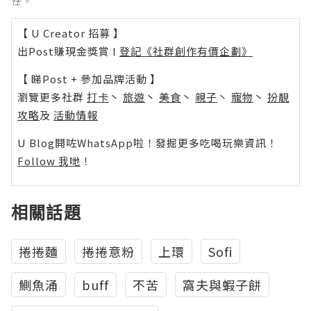
任。
【 U Creator 招募 】
出Post賺現金獎賞 l
登記《社群創作有價企劃》
【 睇Post + 參加品牌活動 】
瀏覽更多社群
打卡
丶
旅遊
丶
美食
丶
親子
丶
寵物
丶
扮靚
攻略
及
活動情報
U Blog開咗WhatsApp啦！發掘更多吃喝玩樂資訊！
Follow 我哋
！
相關話題
捲捲麵
捲捲意粉
上環
Sofi
鰂魚涌
buff
不苦
窩夫與蝦子餅