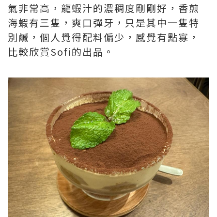
氣非常高，龍蝦汁的濃稠度剛剛好，香煎
海蝦有三隻，爽口彈牙，只是其中一隻特
別鹹，個人覺得配料偏少，感覺有點寡，
比較欣賞Sofi的出品。