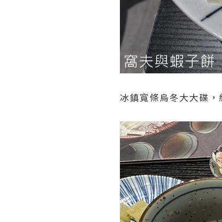
冰鎮寬條烏冬大大碟，