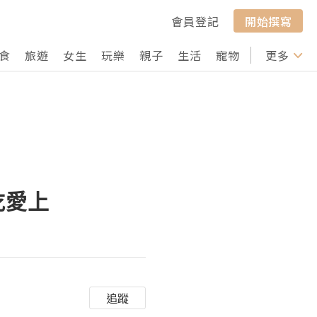
會員登記
開始撰寫
食
旅遊
女生
玩樂
親子
生活
寵物
行山
更多
打卡
吃愛上
追蹤