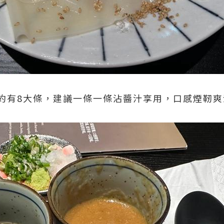
約有8大條，建議一條一條沾醬汁享用，口感煙靭爽