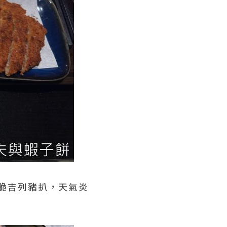
香脆吉列豬扒，天氣炎