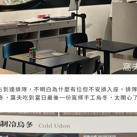
左右到達排隊，不明白為什麼有位但不安排入座。排
冬，窩夫吃到當日最後一份寬條手工烏冬，太開心