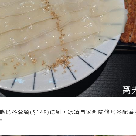
條烏冬套餐($148)送到，冰鎮自家制闊條烏冬配
。