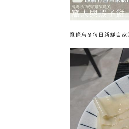
寬條烏冬每日新鮮自家