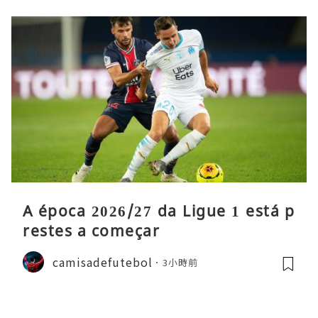
A época 2026/27 da Ligue 1 está p
restes a começar
camisadefutebol
3小時前