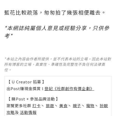
藍花比較疏落，匆匆拍了幾張相便離去。
*本網誌純屬個人意見或經驗分享，只供參
考*
*本站之內容由作者所提供，並不代表本站的立場。因此本站對
所有博客的立場、真實性、準確性及完整性不負任何法律責
任。
【 U Creator 招募 】
出Post賺現金獎賞 l
登記《社群創作有價企劃》
【 睇Post + 參加品牌活動 】
瀏覽更多社群
打卡
丶
旅遊
丶
美食
丶
親子
丶
寵物
丶
扮靚
攻略
及
活動情報