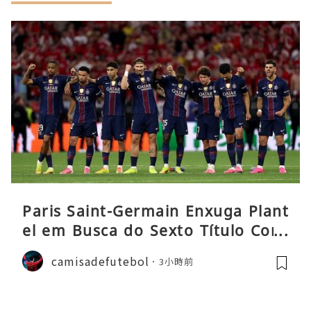
Paris Saint-Germain Enxuga Plant
el em Busca do Sexto Título Cons
ecutivo da Liga
camisadefutebol
3小時前