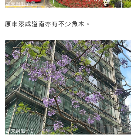
原來漆咸道南亦有不少魚木。