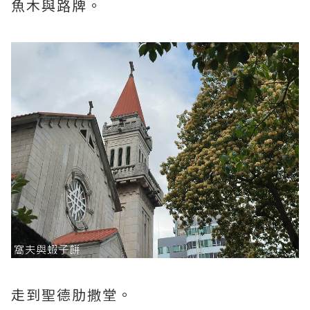
魚木與路牌。
走到聖德肋撒堂。