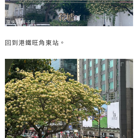
回到港鐵旺角東站。