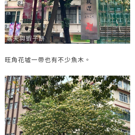
旺角花墟一帶也有不少魚木。