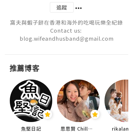
追蹤
窩夫與蝦子餅在香港和海外的吃喝玩樂全紀錄

Contact us: 
blog.wifeandhusband@gmail.com
推薦博客
urnal
魚堅日記
思思賢 ChillMyBabe
rikala