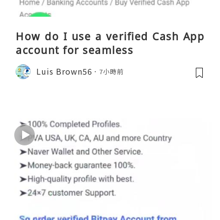
How do I use a verified Cash App
account for seamless
Luis Brown56
7小時前