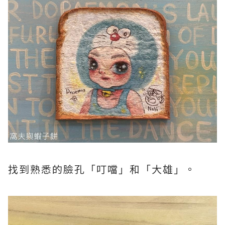
找到熟悉的臉孔「叮噹」和「大雄」。