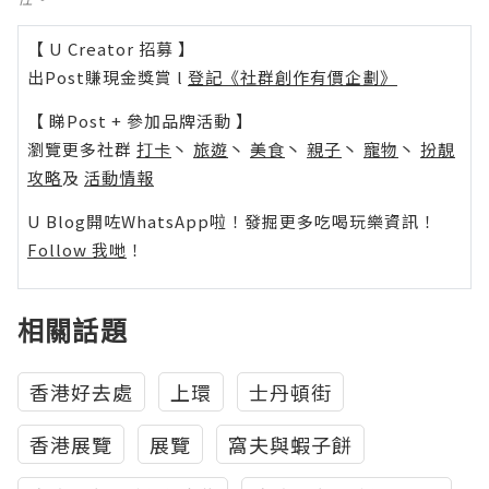
【 U Creator 招募 】
出Post賺現金獎賞 l
登記《社群創作有價企劃》
【 睇Post + 參加品牌活動 】
瀏覽更多社群
打卡
丶
旅遊
丶
美食
丶
親子
丶
寵物
丶
扮靚
攻略
及
活動情報
U Blog開咗WhatsApp啦！發掘更多吃喝玩樂資訊！
Follow 我哋
！
相關話題
香港好去處
上環
士丹頓街
香港展覽
展覽
窩夫與蝦子餅