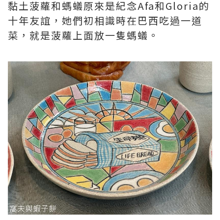
黏土菠蘿和螞蟻原來是紀念Afa和Gloria的
十年友誼，她們初相識時在巴西吃過一道
菜，就是菠蘿上面放一隻螞蟻。