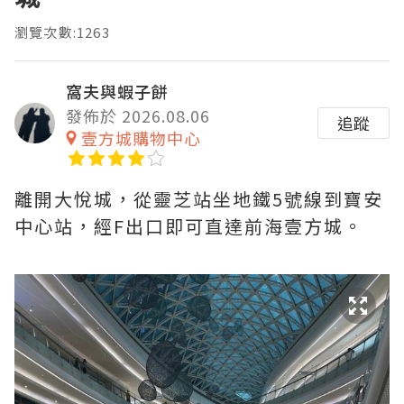
瀏覽次數:1263
窩夫與蝦子餅
發佈於 2026.08.06
追蹤
壹方城購物中心
離開大悅城，從靈芝站坐地鐵5號線到寶安
中心站，經F出口即可直達前海壹方城。