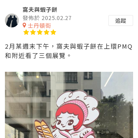
窩夫與蝦子餅
發佈於 2025.02.27
追蹤
士丹頓街
2月某週末下午，窩夫與蝦子餅在上環PMQ
和附近看了三個展覽。