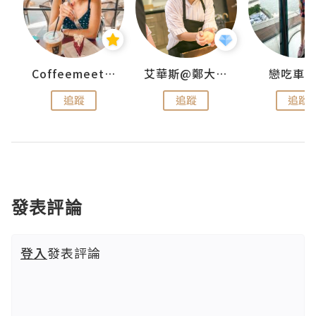
ey
Coffeemeetjojo
艾華斯@鄭大小姐工房
戀吃車
追蹤
追蹤
追蹤
發表評論
登入
發表評論