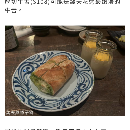
厚切牛舌($108)可能是窩夫吃過最嫩滑的
牛舌。