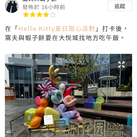
追蹤
發佈於 16小時前
在「
Hello Kitty夏日甜心派對
」打卡後，
窩夫與蝦子餅要在大悅城找地方吃午飯。