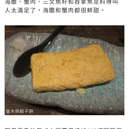
海膽、蟹肉、三文魚籽和吞拿魚足料得叫
人太滿足了，海膽和蟹肉都很鮮甜。