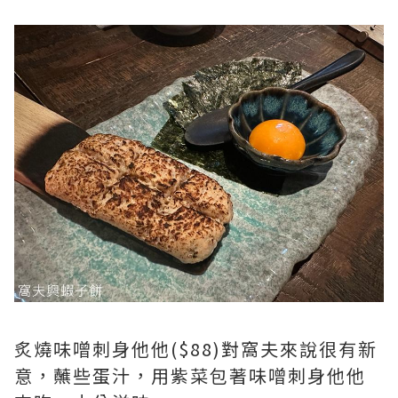
炙燒味噌刺身他他($88)對窩夫來說很有新
意，蘸些蛋汁，用紫菜包著味噌刺身他他