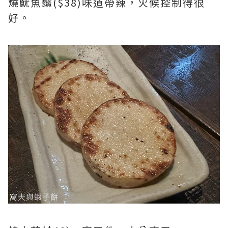
燒魷魚鬚($38)味道帶辣，火候控制得很
好。