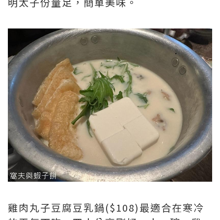
明太子份量足，簡單美味。
雞肉丸子豆腐豆乳鍋($108)最適合在寒冷