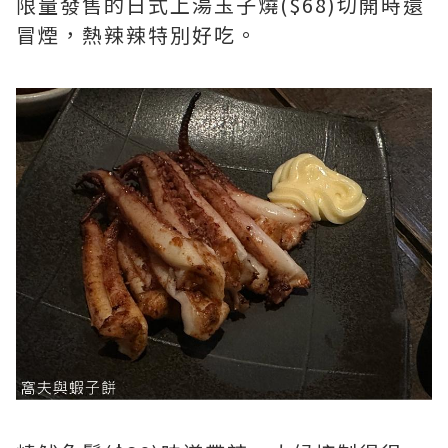
限量發售的日式上湯玉子燒($68)切開時還
冒煙，熱辣辣特別好吃。