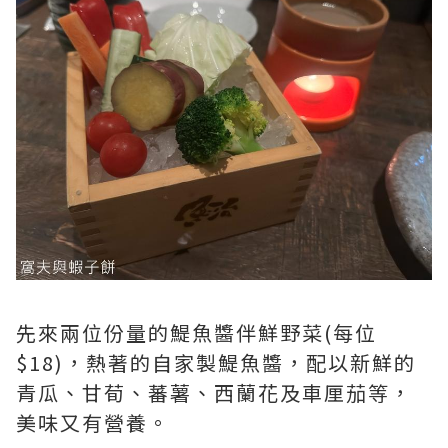
先來兩位份量的鯷魚醬伴鮮野菜(每位
$18)，熱著的自家製鯷魚醬，配以新鮮的
青瓜、甘荀、蕃薯、西蘭花及車厘茄等，
美味又有營養。