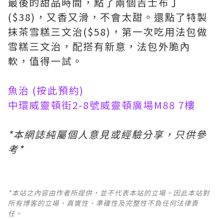
最後的甜品時間，點了兩個吉士布丁
($38)，又香又滑，不會太甜。還點了特製
抹茶雪糕三文治($58)，第一次吃用法包做
雪糕三文治，配搭有新意，法包外脆內
軟，值得一試。
魚治 (
按此
預約)
中環威靈頓街2-8號威靈頓廣場M88 7樓
*本網誌純屬個人意見或經驗分享，只供參
考*
*本站之內容由作者所提供，並不代表本站的立場。因此本站對
所有博客的立場、真實性、準確性及完整性不負任何法律責
任。