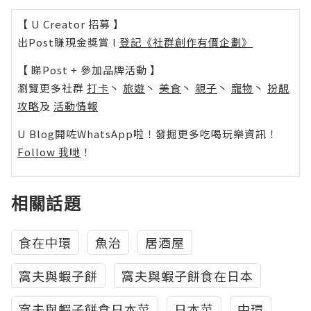
【 U Creator 招募 】
出Post賺現金獎賞 l
登記《社群創作有價企劃》
【 睇Post + 參加品牌活動 】
瀏覽更多社群
打卡
丶
旅遊
丶
美食
丶
親子
丶
寵物
丶
扮靚
攻略
及
活動情報
U Blog開咗WhatsApp啦！發掘更多吃喝玩樂資訊！
Follow 我哋
！
相關話題
食在中環
魚治
居酒屋
窩夫與蝦子餅
窩夫與蝦子餅食在日本
窩夫與蝦子餅食日本菜
日本菜
中環