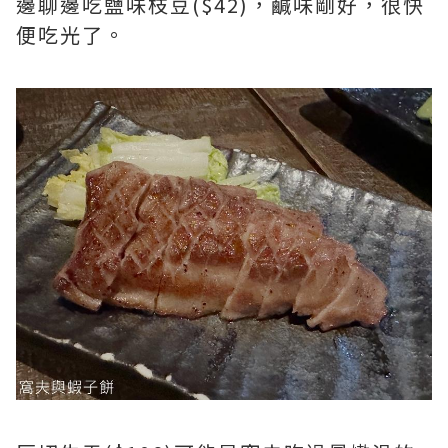
邊聊邊吃鹽味枝豆($42)，鹹味剛好，很快
便吃光了。