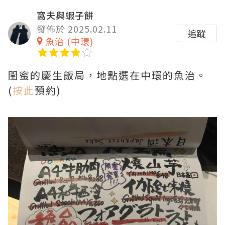
窩夫與蝦子餅
發佈於 2025.02.11
追蹤
魚治 (中環)
閨蜜的慶生飯局，地點選在中環的魚治。
(
按此
預約)