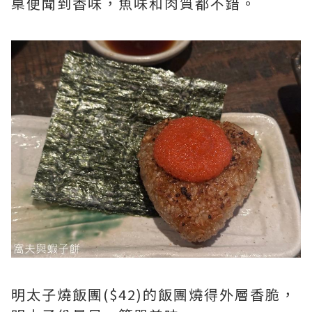
桌便聞到香味，魚味和肉質都不錯。
明太子燒飯團($42)的飯團燒得外層香脆，