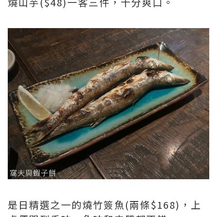
燒山芋($48)一客三件，十分爽口。
是日精選之一的燒竹簽魚(兩條$168)，上