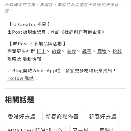
所有博客的立場、真實性、準確性及完整性不負任何法律責
任。
【 U Creator 招募 】
出Post賺現金獎賞 l
登記《社群創作有價企劃》
【 睇Post + 參加品牌活動 】
瀏覽更多社群
打卡
丶
旅遊
丶
美食
丶
親子
丶
寵物
丶
扮靚
攻略
及
活動情報
U Blog開咗WhatsApp啦！發掘更多吃喝玩樂資訊！
Follow 我哋
！
相關話題
香港好去處
新春商場佈置
新春好去處
MOSTown新港城中心
又一城
馬鞍山