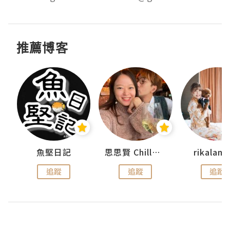
推薦博客
urnal
魚堅日記
思思賢 ChillMyBabe
rikala
追蹤
追蹤
追蹤