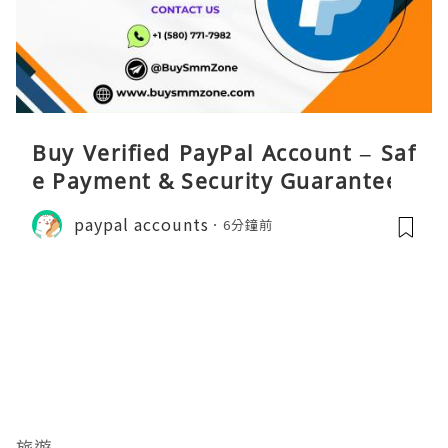
Buy Verified PayPal Account – Saf
e Payment & Security Guarantee
paypal accounts
6分鐘前
旅遊