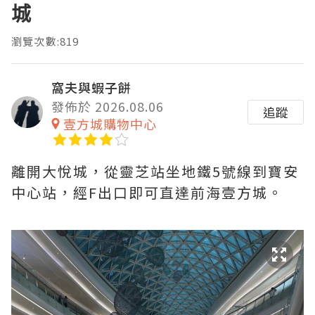
城
瀏覽次數:819
窩夫與蝦子餅
發佈於 2026.08.06
追蹤
壹方城購物中心
離開大悅城，從靈芝站坐地鐵5號線到寶安
中心站，經F出口即可直達前海壹方城。