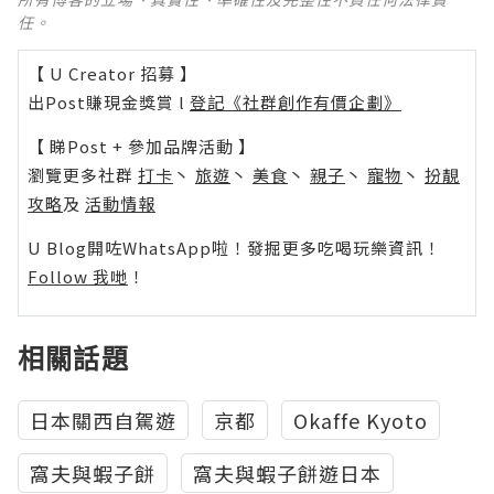
任。
【 U Creator 招募 】
出Post賺現金獎賞 l
登記《社群創作有價企劃》
【 睇Post + 參加品牌活動 】
瀏覽更多社群
打卡
丶
旅遊
丶
美食
丶
親子
丶
寵物
丶
扮靚
攻略
及
活動情報
U Blog開咗WhatsApp啦！發掘更多吃喝玩樂資訊！
Follow 我哋
！
相關話題
日本關西自駕遊
京都
Okaffe Kyoto
窩夫與蝦子餅
窩夫與蝦子餅遊日本