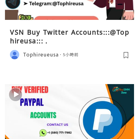
VSN Buy Twitter Accounts:::@Top
hireusa::: .
Tophireueusa
5小時前