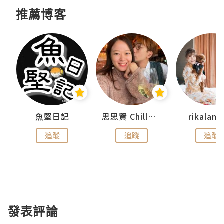
推薦博客
urnal
魚堅日記
思思賢 ChillMyBabe
rikala
追蹤
追蹤
追蹤
發表評論