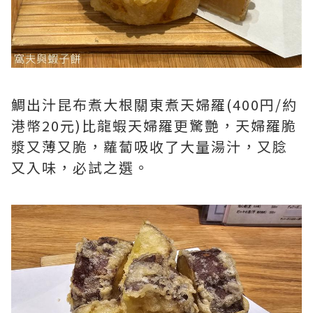
鯛出汁昆布煮大根關東煮天婦羅(400円/約
港幣20元)比龍蝦天婦羅更驚艷，天婦羅脆
漿又薄又脆，蘿蔔吸收了大量湯汁，又腍
又入味，必試之選。