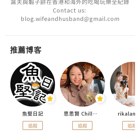
窩夫與蝦子餅在香港和海外的吃喝玩樂全紀錄

Contact us: 
blog.wifeandhusband@gmail.com
推薦博客
urnal
魚堅日記
思思賢 ChillMyBabe
rikala
追蹤
追蹤
追蹤