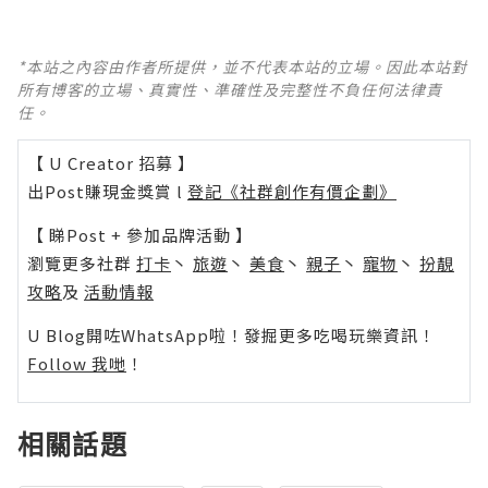
*本站之內容由作者所提供，並不代表本站的立場。因此本站對
所有博客的立場、真實性、準確性及完整性不負任何法律責
任。
【 U Creator 招募 】
出Post賺現金獎賞 l
登記《社群創作有價企劃》
【 睇Post + 參加品牌活動 】
瀏覽更多社群
打卡
丶
旅遊
丶
美食
丶
親子
丶
寵物
丶
扮靚
攻略
及
活動情報
U Blog開咗WhatsApp啦！發掘更多吃喝玩樂資訊！
Follow 我哋
！
相關話題