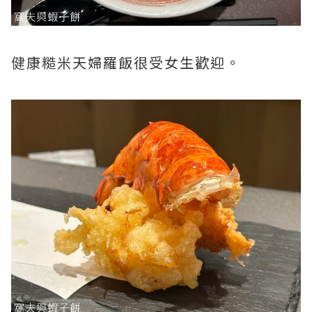
健康糙米天婦羅飯很受女生歡迎。