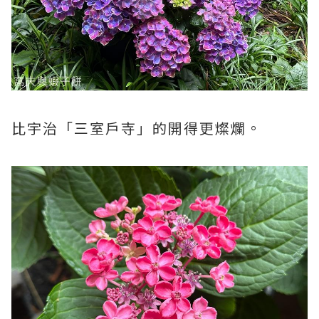
比宇治「三室戶寺」的開得更燦爛。