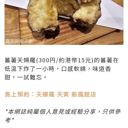
蕃薯天婦羅(300円/約港幣15元)的蕃薯在
低溫下炸了一小時，口感軟綿，味道香
甜，一試難忘。
馬上預約：天婦羅 天寅 新風館店
*本網誌純屬個人意見或經驗分享，只供參
考*