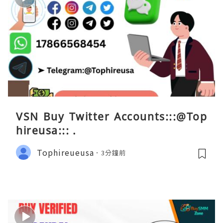
VSN Buy Twitter Accounts:::@Top
hireusa::: .
Tophireueusa
3分鐘前