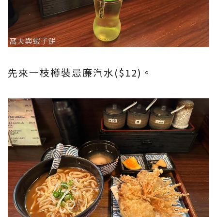
先來一枝樽裝忌廉汽水($12)。