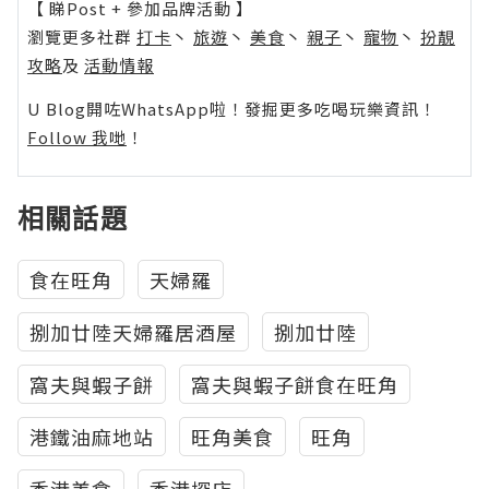
【 睇Post + 參加品牌活動 】
瀏覽更多社群
打卡
丶
旅遊
丶
美食
丶
親子
丶
寵物
丶
扮靚
攻略
及
活動情報
U Blog開咗WhatsApp啦！發掘更多吃喝玩樂資訊！
Follow 我哋
！
相關話題
食在旺角
天婦羅
捌加廿陸天婦羅居酒屋
捌加廿陸
窩夫與蝦子餅
窩夫與蝦子餅食在旺角
港鐵油麻地站
旺角美食
旺角