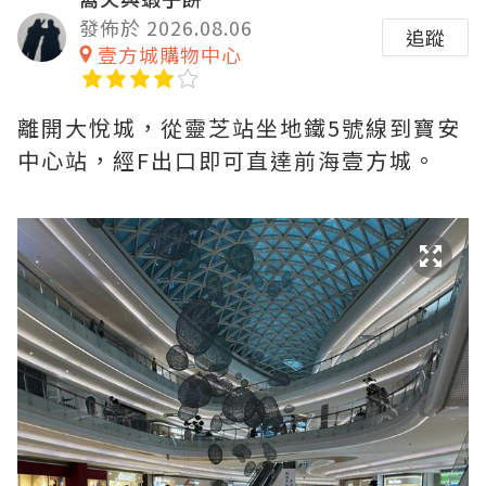
發佈於 2026.08.06
追蹤
壹方城購物中心
離開大悅城，從靈芝站坐地鐵5號線到寶安
中心站，經F出口即可直達前海壹方城。