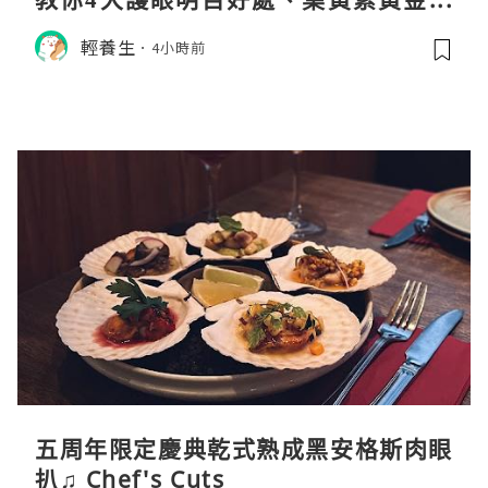
例與挑選秘訣
輕養生
4小時前
五周年限定慶典乾式熟成黑安格斯肉眼
扒♫ Chef's Cuts