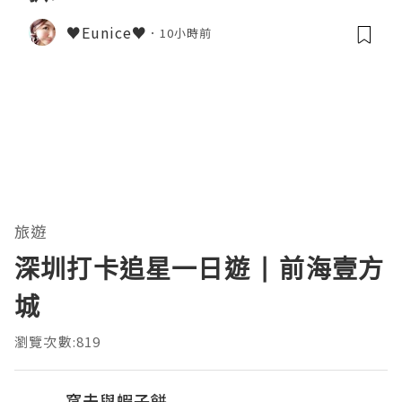
♥Eunice♥
10小時前
旅遊
深圳打卡追星一日遊 | 前海壹方
城
瀏覽次數:819
窩夫與蝦子餅