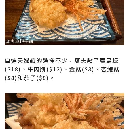
自選天婦羅的選擇不少，窩夫點了廣島蠔
($18)、牛肉餅($12)、金菇($8)、杏鮑菇
($8)和茄子($8)。