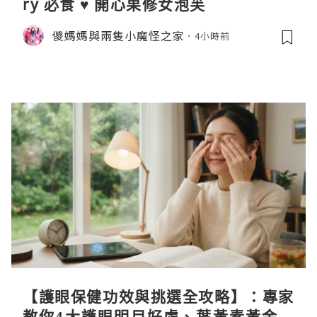
ry 必食 ♥ 開心果修女泡芙
儍媽媽與兩隻小魔怪之家
4小時前
【護眼保健功效與挑選全攻略】：專家
教你4大護眼明目好處、葉黃素黃金比