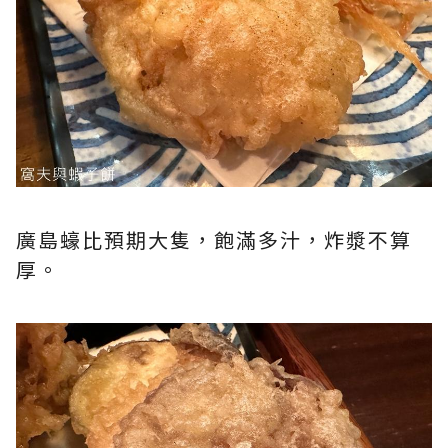
廣島蠔比預期大隻，飽滿多汁，炸漿不算
厚。