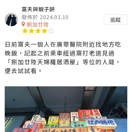
窩夫與蝦子餅
發佈於 2024.03.10
追蹤
捌加廿陸
日前窩夫一個人在廣華醫院附近找地方吃
晚飯，記起之前乘車經過窩打老道見過
「捌加廿陸天婦羅居酒屋」等位的人龍，
便去試試看。