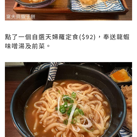
點了一個自選天婦羅定食($92)，奉送龍蝦
味噌湯及前菜。