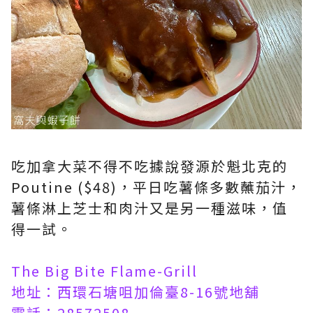
吃加拿大菜不得不吃據說發源於魁北克的
Poutine ($48)，平日吃薯條多數蘸茄汁，
薯條淋上芝士和肉汁又是另一種滋味，值
得一試。
The Big Bite Flame-Grill
地址：西環石塘咀加倫臺8-16號地舖
電話：28572508