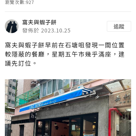
瀏覽次數:927
窩夫與蝦子餅
追蹤
發佈於 2023.10.25
窩夫與蝦子餅早前在石塘咀發現一間位置
較隱蔽的餐廳，星期五午市幾乎滿座，建
議先訂位。