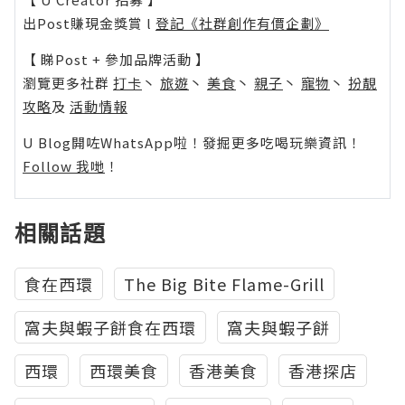
出Post賺現金獎賞 l
登記《社群創作有價企劃》
【 睇Post + 參加品牌活動 】
瀏覽更多社群
打卡
丶
旅遊
丶
美食
丶
親子
丶
寵物
丶
扮靚
攻略
及
活動情報
U Blog開咗WhatsApp啦！發掘更多吃喝玩樂資訊！
Follow 我哋
！
相關話題
食在西環
The Big Bite Flame-Grill
窩夫與蝦子餅食在西環
窩夫與蝦子餅
西環
西環美食
香港美食
香港探店