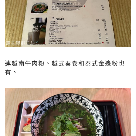
連越南牛肉粉、越式春卷和泰式金邊粉也
有。