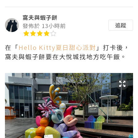
窩夫與蝦子餅
追蹤
發佈於 13小時前
在「
Hello Kitty夏日甜心派對
」打卡後，
窩夫與蝦子餅要在大悅城找地方吃午飯。