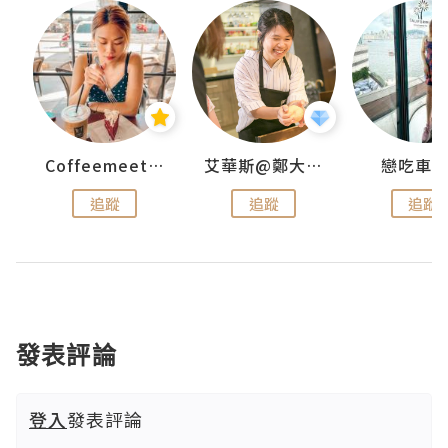
ey
Coffeemeetjojo
艾華斯@鄭大小姐工房
戀吃車
追蹤
追蹤
追蹤
發表評論
登入
發表評論