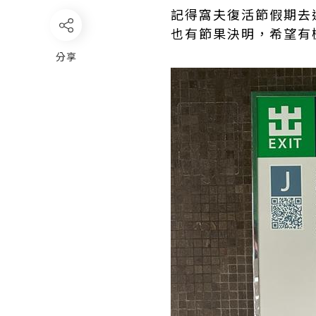
記得窩夫復活節假期去
也有節果決明，希望有
分享