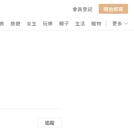
會員登記
開始撰寫
食
旅遊
女生
玩樂
親子
生活
寵物
行山
更多
打卡
追蹤