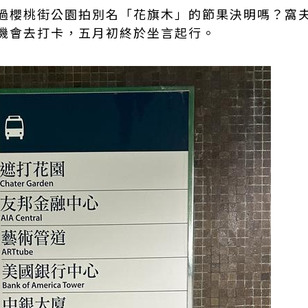
過櫻桃街公園拍別名「花旗木」的節果決明嗎？窩
機會去打卡，五月初終於坐言起行。