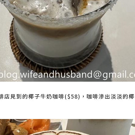
啡店見到的椰子牛奶咖啡($58)，咖啡滲出淡淡的