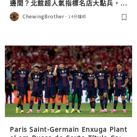
邊間？北館超人氣指標名店大點兵，深
度實測日本直送「北丸」職人料理與南
ChewingBrother
14分鐘前
館 LOPIA 超市神級熟食區！
Paris Saint-Germain Enxuga Plant