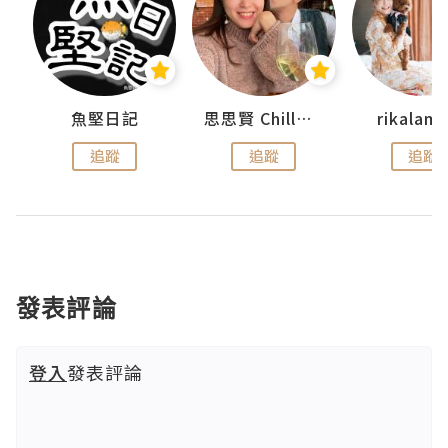
urnal
魚堅日記
思思賢 ChillMyBabe
rikala
追蹤
追蹤
追蹤
發表評論
登入
發表評論