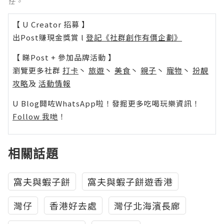
任。
【 U Creator 招募 】
出Post賺現金獎賞 l
登記《社群創作有價企劃》
【 睇Post + 參加品牌活動 】
瀏覽更多社群
打卡
丶
旅遊
丶
美食
丶
親子
丶
寵物
丶
扮靚
攻略
及
活動情報
U Blog開咗WhatsApp啦！發掘更多吃喝玩樂資訊！
Follow 我哋
！
相關話題
窩夫與蝦子餅
窩夫與蝦子餅遊香港
灣仔
香港好去處
灣仔北海濱長廊