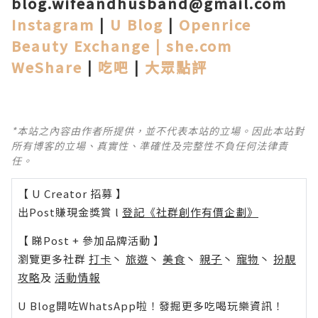
blog.wifeandhusband@gmail.com
Instagram
|
U Blog
|
Openrice
Beauty Exchange |
she.com
WeShare
|
吃吧
|
大眾點
評
*本站之內容由作者所提供，並不代表本站的立場。因此本站對
所有博客的立場、真實性、準確性及完整性不負任何法律責
任。
【 U Creator 招募 】
出Post賺現金獎賞 l
登記《社群創作有價企劃》
【 睇Post + 參加品牌活動 】
瀏覽更多社群
打卡
丶
旅遊
丶
美食
丶
親子
丶
寵物
丶
扮靚
攻略
及
活動情報
U Blog開咗WhatsApp啦！發掘更多吃喝玩樂資訊！