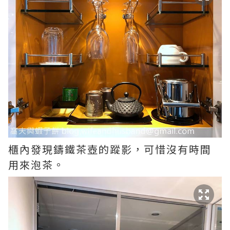
櫃內發現鑄鐵茶壺的蹤影，可惜沒有時間
用來泡茶。