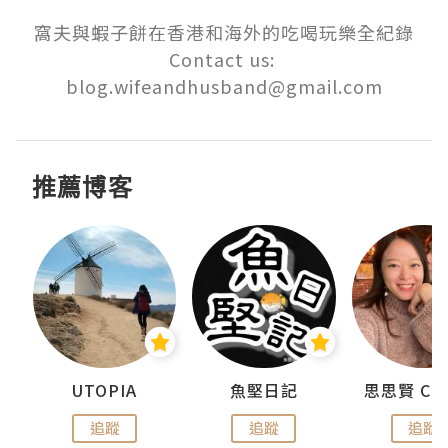
窩夫與蝦子餅在香港和海外的吃喝玩樂全紀錄

Contact us: 
blog.wifeandhusband@gmail.com
推薦博客
urnal
UTOPIA
魚堅日記
追蹤
追蹤
追蹤