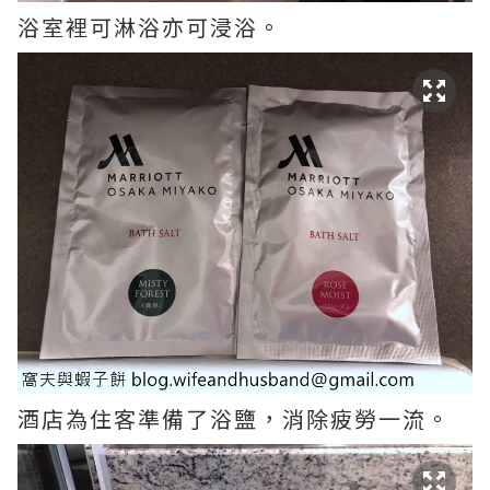
浴室裡可淋浴亦可浸浴。
酒店為住客準備了浴鹽，消除疲勞一流。