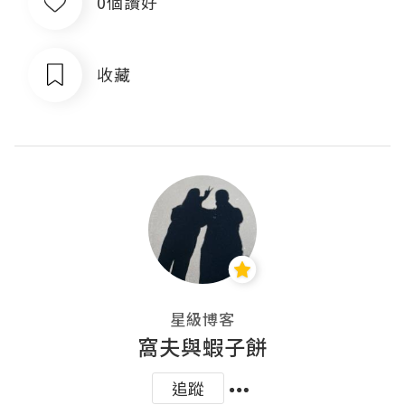
0個讚好
收藏
星級博客
窩夫與蝦子餅
追蹤