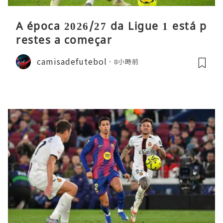
A época 2026/27 da Ligue 1 está p
restes a começar
camisadefutebol
8小時前