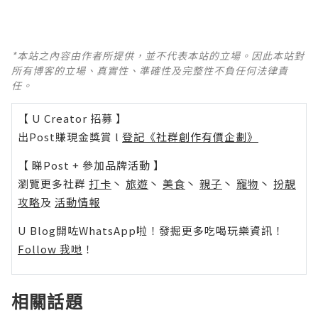
*本站之內容由作者所提供，並不代表本站的立場。因此本站對
所有博客的立場、真實性、準確性及完整性不負任何法律責
任。
【 U Creator 招募 】
出Post賺現金獎賞 l
登記《社群創作有價企劃》
【 睇Post + 參加品牌活動 】
瀏覽更多社群
打卡
丶
旅遊
丶
美食
丶
親子
丶
寵物
丶
扮靚
攻略
及
活動情報
U Blog開咗WhatsApp啦！發掘更多吃喝玩樂資訊！
Follow 我哋
！
相關話題