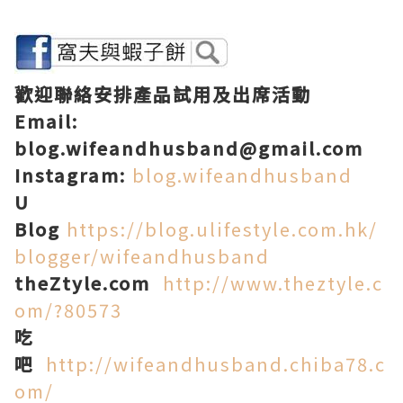
歡迎聯絡安排產品試用及出席活動
Email:
blog.wifeandhusband@gmail.com
Instagram:
blog.wifeandhusband
U
Blog
https://blog.ulifestyle.com.hk/
blogger/wifeandhusband
theZtyle.com
http://www.theztyle.c
om/?80573
吃
吧
http://wifeandhusband.chiba78.c
om/