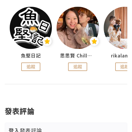
urnal
魚堅日記
思思賢 ChillMyBabe
rikala
追蹤
追蹤
追蹤
發表評論
登入
發表評論