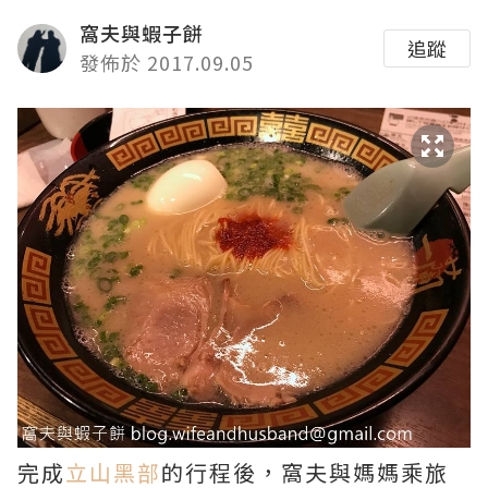
窩夫與蝦子餅
追蹤
發佈於 2017.09.05
完成
立山黑部
的行程後，窩夫與媽媽乘旅