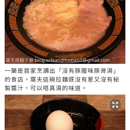
一蘭是首家烹調出「沒有豚腥味豚骨湯」
的食店，窩夫這碗拉麵既沒有蔥又沒有秘
製醬汁，可以嗒真湯的味道。