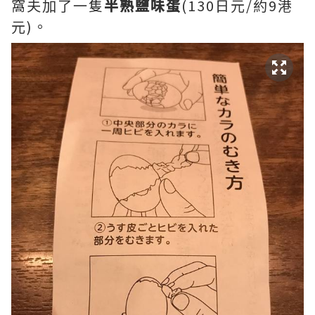
窩夫加了一隻
半熟鹽味蛋
(130日元/約9港
元)。