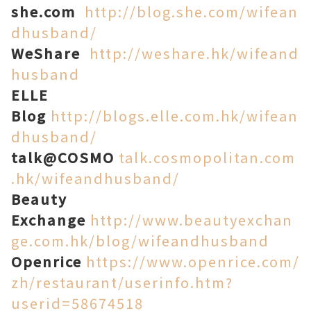
she.com
http://blog.she.com/wifean
dhusband/
WeShare
http://weshare.hk/wifeand
husband
ELLE
Blog
http://blogs.elle.com.hk/wifean
dhusband/
talk@COSMO
talk.cosmopolitan.com
.hk/wifeandhusband/
Beauty
Exchange
http://www.beautyexchan
ge.com.hk/blog/wifeandhusband
Openrice
https://www.openrice.com/
zh/restaurant/userinfo.htm?
userid=58674518