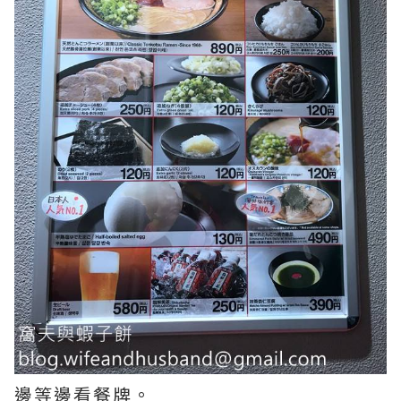
邊等邊看餐牌。