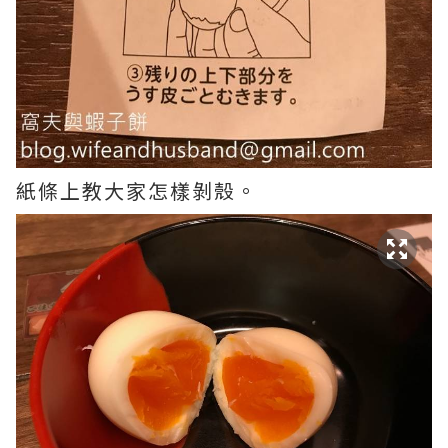
紙條上教大家怎樣剝殼。