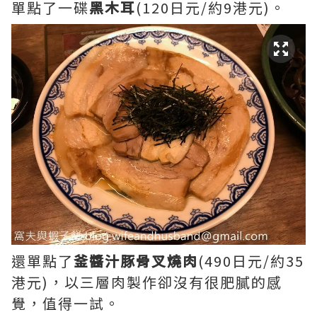
單點了一碟
黑木耳
(120日元/約9港元)。
還單點了
釜醬汁豚骨叉燒肉
(490日元/約35
港元)，以三層肉製作卻沒有很肥膩的感
覺，值得一試。