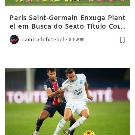
Paris Saint-Germain Enxuga Plant
el em Busca do Sexto Título Cons
ecutivo da Liga
camisadefutebol
8小時前