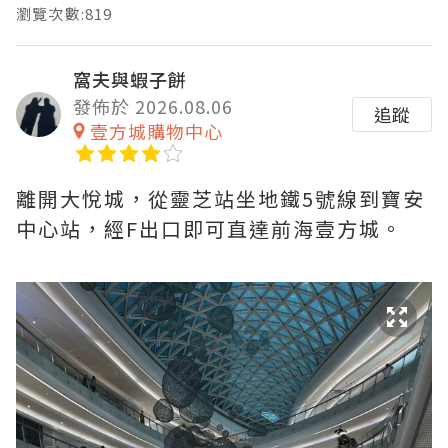
瀏覽次數:819
窩夫與蝦子餅
發佈於 2026.08.06
追蹤
壹方城購物中心
離開大悅城，從靈芝站坐地鐵5號線到寶安
中心站，經F出口即可直達前海壹方城。