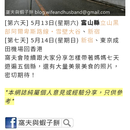
[第六天] 5月13日(星期六)
富山縣
立山黒
部阿爾卑斯路線・雪壁大谷
、
新宿
[第七天] 5月14日(星期日)
新宿
、東京成
田機場回香港
窩夫會陸續跟大家分享怎樣帶著媽媽七天
遊遍五個縣，還有大量美景美食的照片，
密切期待！
*本網誌純屬個人意見或經驗分享，只供參
考*