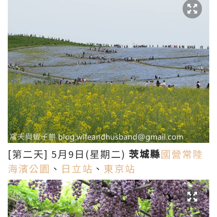
[第二天] 5月9日(星期二)
茨城縣
國營常陸
海濱公園
、
日立站
、
東京站