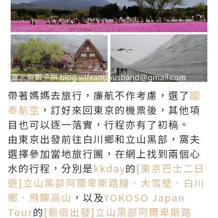
帶著媽媽去旅行，廉航不作考慮，選了
國
泰航空
，訂好來回東京的機票後，其他項
目也可以逐一落實，行程亦有了初稿。
由東京出發前往白川鄉和立山黑部，窩夫
選擇參加當地旅行團，在網上找到兩個心
水的行程，分別是
kkday
的
[東京巴士二日
遊]立山黑部阿爾卑斯路線．大雪壁．白川
鄉．飛驒高山
，以及
YOKOSO Japan
Tour
的
[新宿出發]立山黒部阿爾卑斯路