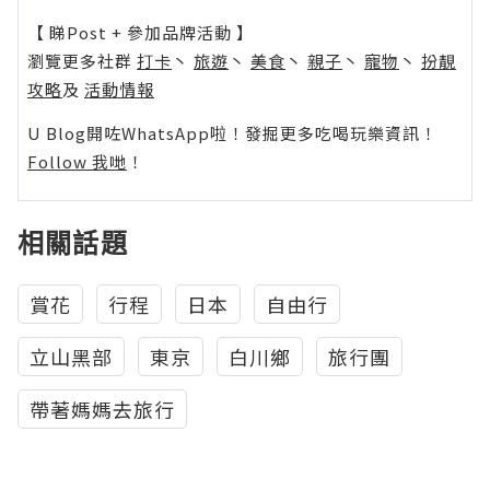
【 睇Post + 參加品牌活動 】
瀏覽更多社群
打卡
丶
旅遊
丶
美食
丶
親子
丶
寵物
丶
扮靚
攻略
及
活動情報
U Blog開咗WhatsApp啦！發掘更多吃喝玩樂資訊！
Follow 我哋
！
相關話題
賞花
行程
日本
自由行
立山黑部
東京
白川鄉
旅行團
帶著媽媽去旅行