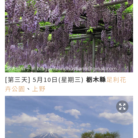
[第三天] 5月10日(星期三)
栃木縣
足利花
卉公園
、
上野