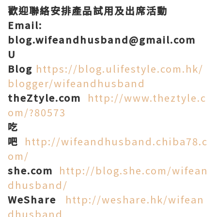
歡迎聯絡安排產品試用及出席活動
Email:
blog.wifeandhusband@gmail.com
U
Blog
https://blog.ulifestyle.com.hk/
blogger/wifeandhusband
theZtyle.com
http://www.theztyle.c
om/?80573
吃
吧
http://wifeandhusband.chiba78.c
om/
she.com
http://blog.she.com/wifean
dhusband/
WeShare
http://weshare.hk/wifean
dhusband