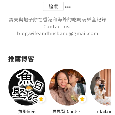
追蹤
窩夫與蝦子餅在香港和海外的吃喝玩樂全紀錄

Contact us: 
blog.wifeandhusband@gmail.com
推薦博客
urnal
魚堅日記
思思賢 ChillMyBabe
rikala