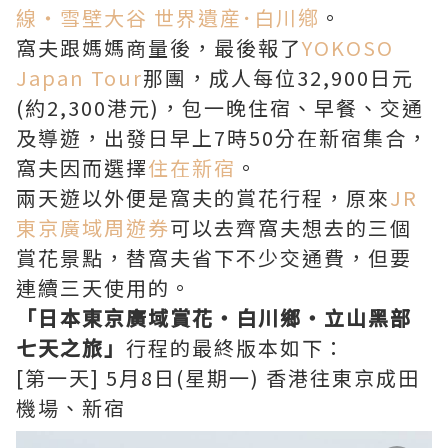
線・雪壁大谷 世界遺産･白川鄕
。
窩夫跟媽媽商量後，最後報了
YOKOSO
Japan Tour
那團，成人每位32,900日元
(約2,300港元)，包一晚住宿、早餐、交通
及導遊，出發日早上7時50分在新宿集合，
窩夫因而選擇
住在新宿
。
兩天遊以外便是窩夫的賞花行程，原來
JR
東京廣域周遊券
可以去齊窩夫想去的三個
賞花景點，替窩夫省下不少交通費，但要
連續三天使用的。
「
日本東京廣域賞花
‧
白川鄉
‧
立山黑部
七天之旅」
行程的最終版本如下：
[第一天] 5月8日(星期一) 香港往東京成田
機場、新宿