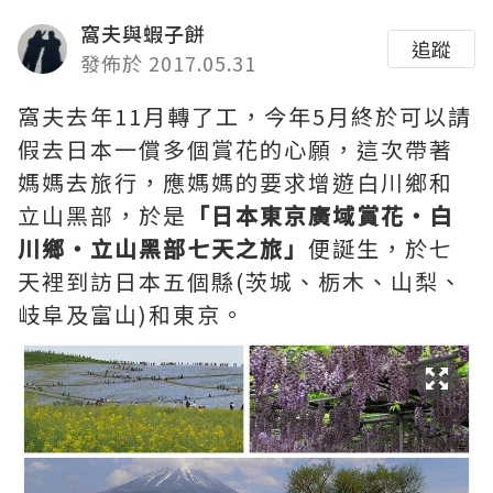
窩夫與蝦子餅
追蹤
發佈於 2017.05.31
窩夫去年11月轉了工，今年5月終於可以請
假去日本一償多個賞花的心願，這次帶著
媽媽去旅行，應媽媽的要求增遊白川鄉和
立山黑部，於是
「
日本東京廣域賞花
‧
白
川鄉
‧
立山黑部七天之旅」
便誕生，於七
天裡到訪日本五個縣(茨城、栃木、山梨、
岐阜及富山)和東京。