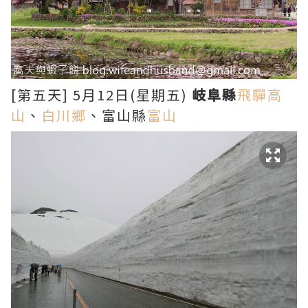
[第五天] 5月12日(星期五)
岐阜縣
飛驒高
山
、
白川鄉
、富山縣
富山