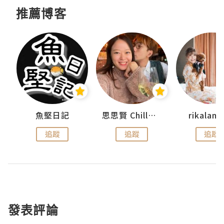
推薦博客
urnal
魚堅日記
思思賢 ChillMyBabe
rikala
追蹤
追蹤
追蹤
發表評論