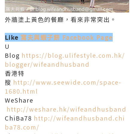
外牆塗上黃色的餐廳，看來非常突出。
Like
窩夫與蝦子餅 Facebook Page
U
Blog
https://blog.ulifestyle.com.hk/
blogger/wifeandhusband
香港特
搜
http://www.seewide.com/space-
1680.html
WeShare
http://weshare.hk/wifeandhusband
ChiBa78
http://wifeandhusband.chi
ba78.com/