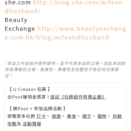
she.com
http://blog.she.com/wifean
dhusband/
Beauty
Exchange
http://www.beautyexchang
e.com.hk/blog/wifeandhusband
*本站之內容由作者所提供，並不代表本站的立場。因此本站對
所有博客的立場、真實性、準確性及完整性不負任何法律責
任。
【 U Creator 招募 】
出Post賺現金獎賞 l
登記《社群創作有價企劃》
【 睇Post + 參加品牌活動 】
瀏覽更多社群
打卡
丶
旅遊
丶
美食
丶
親子
丶
寵物
丶
扮靚
攻略
及
活動情報