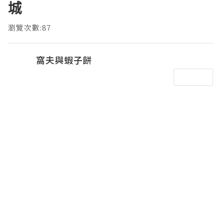
城
瀏覽次數:87
窩夫與蝦子餅
發佈於 14小時前
追蹤
壹方城購物中心
離開大悅城，從靈芝站坐地鐵5號線到寶安
中心站，經F出口即可直達前海壹方城。