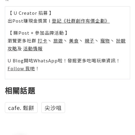
【 U Creator 招募 】
出Post賺現金獎賞 l
登記《社群創作有價企劃》
【 睇Post + 參加品牌活動 】
瀏覽更多社群
打卡
丶
旅遊
丶
美食
丶
親子
丶
寵物
丶
扮靚
攻略
及
活動情報
U Blog開咗WhatsApp啦！發掘更多吃喝玩樂資訊！
Follow 我哋
！
相關話題
cafe. 鬆餅
尖沙咀