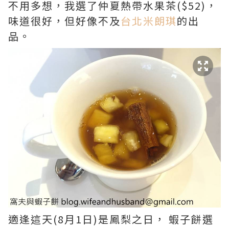
不用多想，我選了仲夏熱帶水果茶($52)，
味道很好，但好像不及
台北米朗琪
的出
品。
適逢這天(8月1日)是鳳梨之日， 蝦子餅選