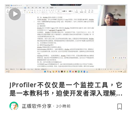
JProfiler不仅仅是一个监控工具，它
是一本教科书，迫使开发者深入理解JV
M的内存模型、垃圾回收机制和并发原
正版软件分享
2小時前
理。通过直观的可视化数据，它将抽象
的性能问题具象化为代码行号。对于一
名追求卓越的Java