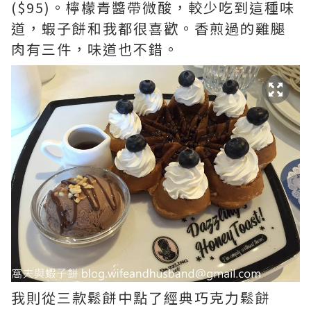
($95)。檸檬青醬帶微酸，較少吃到這種味
道，蝦子餅和我都很喜歡。香煎過的雞腿
肉有三件，味道也不錯。
我則從三款鬆餅中點了經典巧克力鬆餅