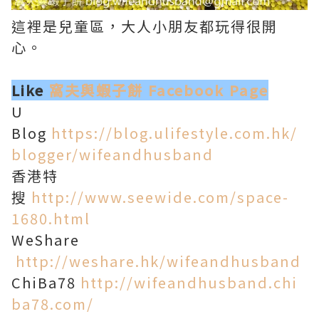
這裡是兒童區，大人小朋友都玩得很開
心。
Like
窩夫與蝦子餅 Facebook Page
U
Blog
https://blog.ulifestyle.com.hk/
blogger/wifeandhusband
香港特
搜
http://www.seewide.com/space-
1680.html
WeShare
http://weshare.hk/wifeandhusband
ChiBa78
http://wifeandhusband.chi
ba78.com/