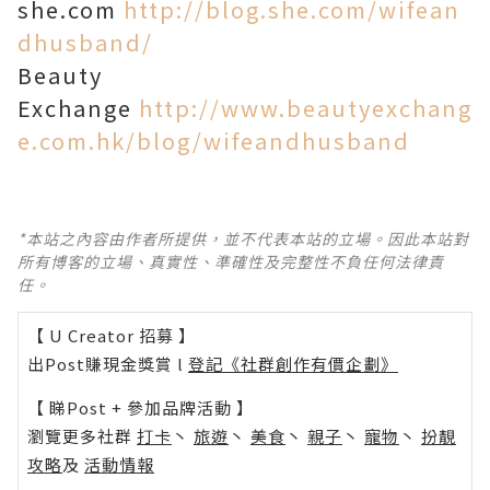
she.com
http://blog.she.com/wifean
dhusband/
Beauty
Exchange
http://www.beautyexchang
e.com.hk/blog/wifeandhusband
*本站之內容由作者所提供，並不代表本站的立場。因此本站對
所有博客的立場、真實性、準確性及完整性不負任何法律責
任。
【 U Creator 招募 】
出Post賺現金獎賞 l
登記《社群創作有價企劃》
【 睇Post + 參加品牌活動 】
瀏覽更多社群
打卡
丶
旅遊
丶
美食
丶
親子
丶
寵物
丶
扮靚
攻略
及
活動情報