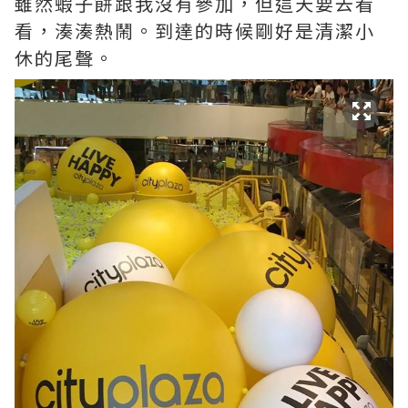
雖然蝦子餅跟我沒有參加，但這天要去看
看，湊湊熱鬧。到達的時候剛好是清潔小
休的尾聲。