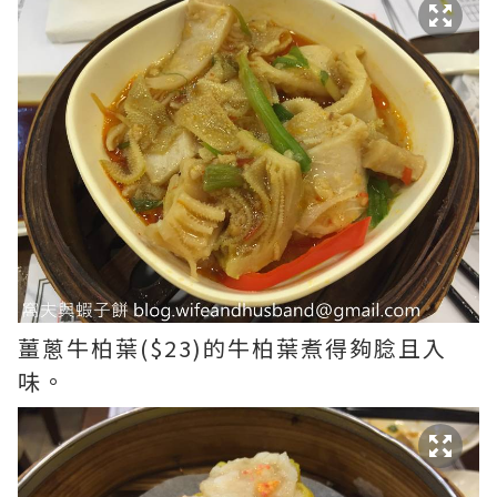
薑蔥牛柏葉($23)的牛柏葉煮得夠腍且入
味。