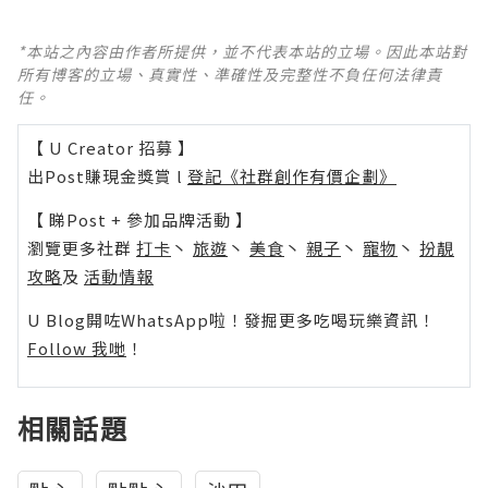
*本站之內容由作者所提供，並不代表本站的立場。因此本站對
所有博客的立場、真實性、準確性及完整性不負任何法律責
任。
【 U Creator 招募 】
出Post賺現金獎賞 l
登記《社群創作有價企劃》
【 睇Post + 參加品牌活動 】
瀏覽更多社群
打卡
丶
旅遊
丶
美食
丶
親子
丶
寵物
丶
扮靚
攻略
及
活動情報
U Blog開咗WhatsApp啦！發掘更多吃喝玩樂資訊！
Follow 我哋
！
相關話題