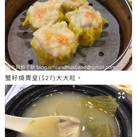
蟹籽燒賣皇($27)大大粒。