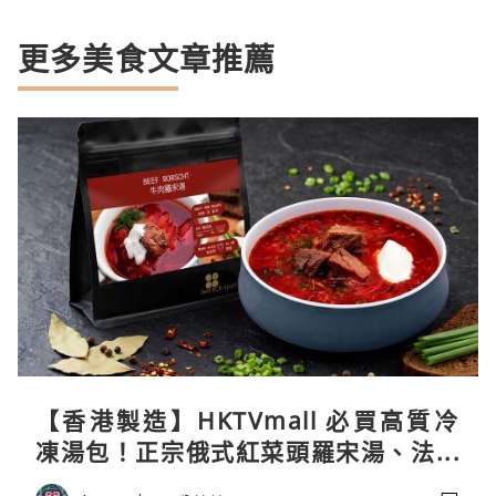
更多美食文章推薦
【香港製造】HKTVmall 必買高質冷
凍湯包！正宗俄式紅菜頭羅宋湯、法式
龍蝦濃湯與生酮膠原蛋白骨頭湯全攻略