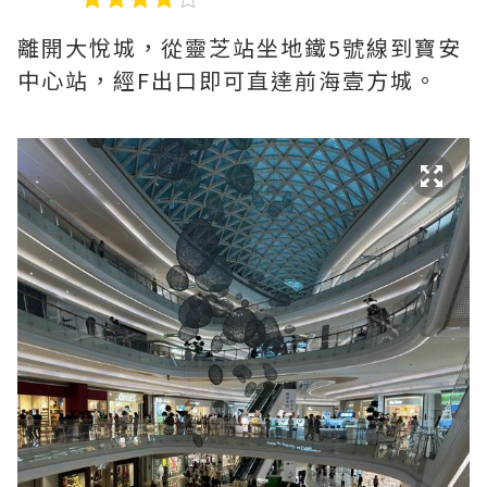
離開大悅城，從靈芝站坐地鐵5號線到寶安
中心站，經F出口即可直達前海壹方城。