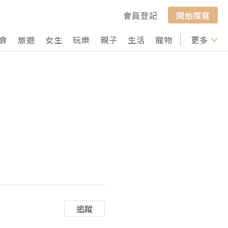
會員登記
開始撰寫
食
旅遊
女生
玩樂
親子
生活
寵物
行山
更多
打卡
追蹤