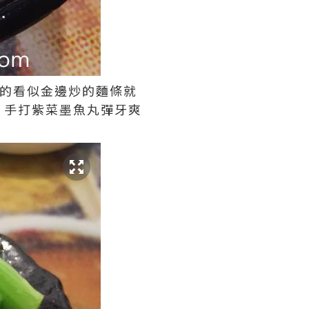
粗的看似金邊炒的麵條就
。手打紫菜墨魚丸彈牙爽