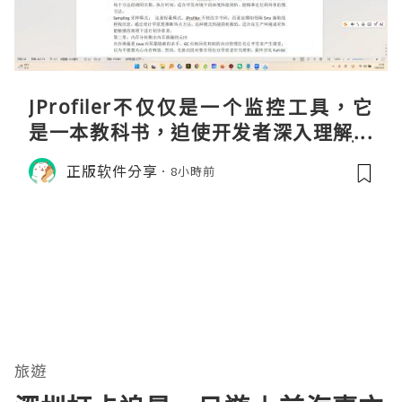
JProfiler不仅仅是一个监控工具，它
是一本教科书，迫使开发者深入理解JV
M的内存模型、垃圾回收机制和并发原
正版软件分享
8小時前
理。通过直观的可视化数据，它将抽象
的性能问题具象化为代码行号。对于一
名追求卓越的Java
旅遊