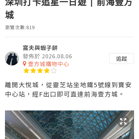
深圳打卡追星一日遊 | 前海壹方
城
瀏覽次數:819
窩夫與蝦子餅
發佈於 2026.08.06
追蹤
壹方城購物中心
離開大悅城，從靈芝站坐地鐵5號線到寶安
中心站，經F出口即可直達前海壹方城。