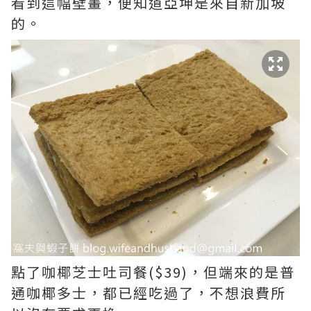
看到這幅壁畫，便知道亞坤是來自新加坡
的。
點了咖椰芝士吐司餐($39)，但端來的是普
通咖椰多士，都已經吃過了，不想浪費所