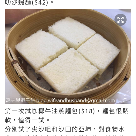
叻沙蝦麵($42)。
第一次試咖椰牛油蒸麵包($18)，麵包很鬆
軟，值得一試。
分別試了尖沙咀和沙田的亞坤，對食物水